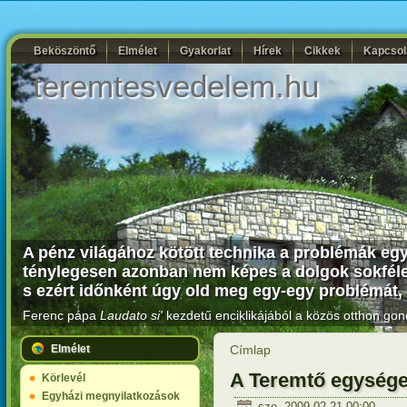
Beköszöntő
Elmélet
Gyakorlat
Hírek
Cikkek
Kapcsol
teremtesvedelem.hu
A pénz világához kötött technika a problémák egy
ténylegesen azonban nem képes a dolgok sokféle k
s ezért időnként úgy old meg egy-egy problémát,
Ferenc pápa
Laudato si'
kezdetű enciklikájából a közös otthon gon
Elmélet
Címlap
A Teremtő egysége
Körlevél
Egyházi megnyilatkozások
szo, 2009-02-21 00:00