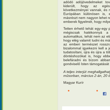
adódó adójövedelmeket to
kiderült, hogy az egé
következményei vannak, és ma
Európában különösen is, 
másrészt nem nagyon lehet rek
emberek figyelmét, hogy mily
Tetten érhető tehát egy-egy 
mégiscsak hatékonnyá a
automatikus, tehát nem az eti
hogy elég valamit tudni és má
az emberi természet rosszr
bizalommal igyekezni kell a j
tudatosítani, újra és újra a tö
döntéshozókat is, hogy ebb
belefáradni és bízom abb
gondviselő Isten támogatását 
A teljes interjút meghallgath
műsorban, március 2-án, 20 ó
Magyar Kurír