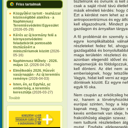
tisztelnünk és óvnunk is kell
Friss tartalmak
csak a saját rövid távú életl
másik elméleti kérdés: hogy 
Közgyűlést tartott - teaházzal
Ezt a kérdést nem lehet az em
közösségibbé alakítva - a
antropocentrizmus és egy átfo
Naphimnusz
kell eligazodnunk. Mindezt 
Teremtésvédelmi Egyesület
gazdagon és árnyaltan tárgyal
(2026-05-29)
Kérés az új kormány felé a
A fő problémát én személy s
környezetvédelmi
egyre komplikáltabbá váln
feladatkörök pontosabb
részleteket fedez fel, ahogya
tisztázásért a
gazdagabbá és bonyolultabbá v
minisztériumok között
(2026-
maga területén részletezi és 
05-16)
azonban elegendő idővel és
Naphimnusz Műhely - 2026.
megismerjük és földolgozzuk,
május 12.
(2026-04-24)
kell dönteni. Az élet nem
Elmélkedés 2026. Húsvét
emberiségnek, hogy tetszőle
vasárnapján - Az új teremtés
Vagyis, hidat kell verni az e
reménye
(2026-04-03)
döntések között. Ez egyre ne
Isten, én, az Egyház, az
egyik fő oka.
emberiség, a teremtés
keresztútja
(2026-03-27)
Nem csupán az erkölcsileg h
Tovább
ez, hanem a törvényhozóké
európai szinten, hogy a kép
kapnak meg, hogy azután sz
kevés embernek van ideje, h
frakcióhűség alapján szavaz.
nem tudtunk részleteiben átg
mutat. Egyfajta elidegened