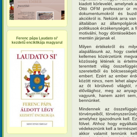
kiadott körlevelét, amelynek a
Ottó OFM professzor úr m
dokumentumokról és buzdí
akciókról is. Nekünk arra van
általában az állampolgár
politikusok érzékenységét, a 
motiválni, hogy döntéseikben 
mentén járjanak el.
Ferenc pápa Laudato si’
kezdetű enciklikája magyarul
Milyen értékekről és mil
alapállásunk az, hogy csele
kellemes közérzetünk megva
közösség létének is értelm
teremtett világ összefüggé
szeretetből és bölcsességé
embert. Ezért az ember érde
között nincs, nem lehet alapv
az őt körülvevő világtól,
élővilághoz, meg az anyagv
vagyunk, hanem azért sem,
bennünket.
Mindennek az összefüggé
törvényeiből, törvényszerűség
amelyhez igazodnunk kell. Ez
fölvet. Ahhoz hogy egyáltal
védekeznünk kell a természet
akkor valamit tennünk ke