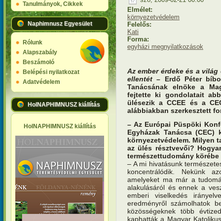
Tanulmányok, Cikkek
Elmélet:
környezetvédelem
Naphimnusz Egyesület
Felelős:
Kati
Forma:
Rólunk
egyházi megnyilatkozások
Alapszabály
Beszámoló
Az ember érdeke és a világ 
Belépési nyilatkozat
ellentét
– Erdő Péter bíbo
Adatvédelem
Tanácsának elnöke a Magy
fejtette ki gondolatait a
ülésezik a CCEE és a CEC
HolNAPHIMNUSZ kiállítás
alábbiakban szerkesztett f
– Az Európai Püspöki Konf
HolNAPHIMNUSZ kiállítás
Egyházak Tanácsa (CEC) k
környezetvédelem. Milyen t
az ülés résztvevői? Hogya
természettudomány körébe 
– A mi hivatásunk természet
koncentrálódik. Nekünk az
amelyeket ma már a tudomán
alakulásáról és ennek a vesz
emberi viselkedés irányel
eredményről számolhatok be
közösségeknek több évtized
kaphatták a Magyar Katoliku