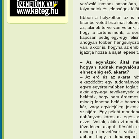
varázsló inashoz hasonlóan, e
folyamatok és jelenségek fölöt
Ebben a helyzetben az is h
Istenbe vetett bizalmat föléb
az, akinek terve van velünk, 
hogy a történelmünk, a sor
kapcsán pedig egy-egy felis
ahogyan többen hangsúlyozták
van, akkor is, hogyha az em
igazítja hozzá a saját lépéseit.
– Az egyházak által meg
hogyan tudnak megvalósul
ehhez elég erő, akarat?
– Az erő és az akarat növ
elkezdődött egy tudományos 
egyre egyértelműbben foglalt 
akár egy-egy tevékenység e
belátták, hogy nem érdemes 
mindig lehetne belőle haszn
kár, vagy egyidejűleg jelent
szintjére. Egy példát mondan
dohányzás káros az egészség
ezzel. Voltak, akik azt mond
tévedésen alapul. Később 
mindig ellenvetések voltak
abban, hogy a dohányipart t