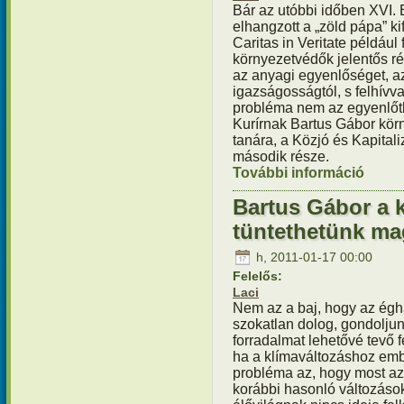
Bár az utóbbi időben XVI.
elhangzott a „zöld pápa” ki
Caritas in Veritate példáu
környezetvédők jelentős rés
az anyagi egyenlőséget, a
igazságosságtól, s felhívva
probléma nem az egyenlőt
Kurírnak Bartus Gábor kö
tanára, a Közjó és Kapital
második része.
További információ
Bartus 
eloszta
Bartus Gábor a 
tüntethetünk ma
h, 2011-01-17 00:00
Felelős:
Laci
Nem az a baj, hogy az égha
szokatlan dolog, gondolju
forradalmat lehetővé tevő
ha a klímaváltozáshoz embe
probléma az, hogy most az é
korábbi hasonló változáso