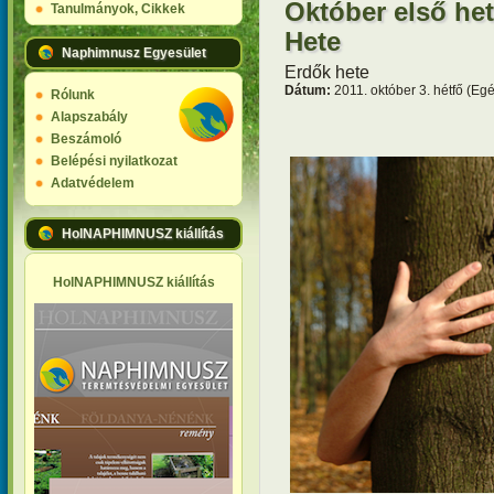
Október első het
Tanulmányok, Cikkek
Hete
Naphimnusz Egyesület
Erdők hete
Dátum:
2011. október 3. hétfő (Eg
Rólunk
Alapszabály
Beszámoló
Belépési nyilatkozat
Adatvédelem
HolNAPHIMNUSZ kiállítás
HolNAPHIMNUSZ kiállítás