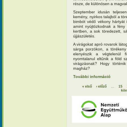
része, de különösen a magv
Szeptember idusán teljesen 
kemény, nyirkos talajból a tö
bimbót védő vékony hártyát 
amint nyújtózkodnak a fény 
kertben, a sok töredezett, s
újjászületés.
A virágokat apró rovarok láto
sárga porzókon, a törékeny
elenyészik a végtelenül 
nyomtalanul eltűnik a föld 
virágzásnak? Hogy történik
magház?
További információ
Teremtésv
metamorfó
« első
‹ előző
…
15
köv
Oldalak