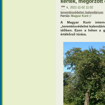
kertek, megőrzött 
k, 2021-11-02 11:02
teremtésvédelmi kalendárium
Forrás:
Magyar Kurir
(külső hivat
A Magyar Kurir interne
„teremtésvédelmi kalendári
időben. Ezen a héten a g
értékőrző túrára.