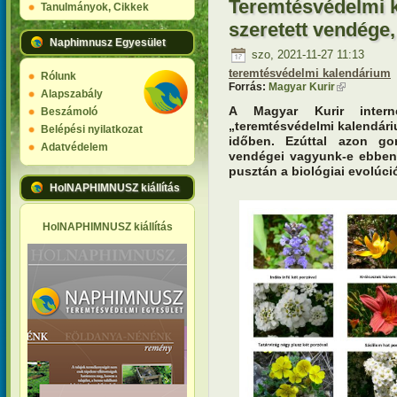
Teremtésvédelmi k
Tanulmányok, Cikkek
szeretett vendége
Naphimnusz Egyesület
szo, 2021-11-27 11:13
teremtésvédelmi kalendárium
Rólunk
Forrás:
Magyar Kurir
(külső hivat
Alapszabály
A Magyar Kurir interne
Beszámoló
„teremtésvédelmi kalendári
Belépési nyilatkozat
időben. Ezúttal azon go
Adatvédelem
vendégei vagyunk-e ebben 
pusztán a biológiai evolúc
HolNAPHIMNUSZ kiállítás
HolNAPHIMNUSZ kiállítás