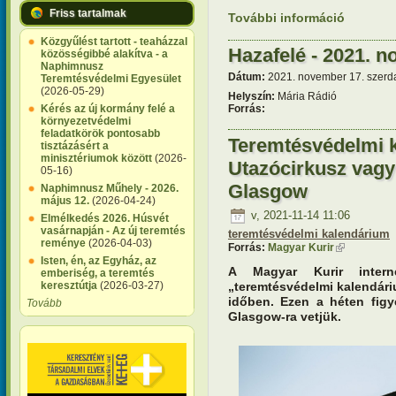
Friss tartalmak
További információ
Teremtésv
Carolus L
Közgyűlést tartott - teaházzal
Hazafelé - 2021. 
közösségibbé alakítva - a
Naphimnusz
Dátum:
2021. november 17. szerda
Teremtésvédelmi Egyesület
(2026-05-29)
Helyszín:
Mária Rádió
Kérés az új kormány felé a
Forrás:
környezetvédelmi
feladatkörök pontosabb
Teremtésvédelmi 
tisztázásért a
minisztériumok között
(2026-
Utazócirkusz vag
05-16)
Glasgow
Naphimnusz Műhely - 2026.
május 12.
(2026-04-24)
v, 2021-11-14 11:06
Elmélkedés 2026. Húsvét
vasárnapján - Az új teremtés
teremtésvédelmi kalendárium
reménye
(2026-04-03)
Forrás:
Magyar Kurir
(külső hivat
Isten, én, az Egyház, az
A Magyar Kurir interne
emberiség, a teremtés
keresztútja
(2026-03-27)
„teremtésvédelmi kalendári
időben. Ezen a héten fig
Tovább
Glasgow-ra vetjük.