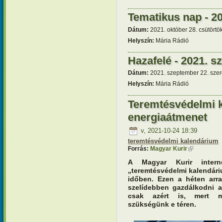
megőrzött
Tematikus nap - 20
Dátum:
2021. október 28. csütörtö
Helyszín:
Mária Rádió
Hazafelé - 2021. s
Dátum:
2021. szeptember 22. szer
Helyszín:
Mária Rádió
Teremtésvédelmi k
energiaátmenet
v, 2021-10-24 18:39
teremtésvédelmi kalendárium
Forrás:
Magyar Kurir
(külső hivat
A Magyar Kurir interne
„teremtésvédelmi kalendári
időben. Ezen a héten arra
szelídebben gazdálkodni az
csak azért is, mert me
szükségünk e téren.