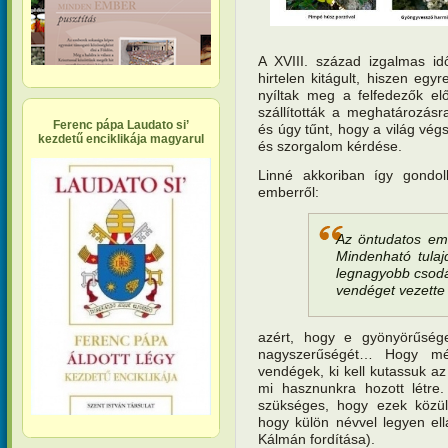
A XVIII. század izgalmas id
hirtelen kitágult, hiszen egy
nyíltak meg a felfedezők el
szállították a meghatározásr
Ferenc pápa Laudato si’
és úgy tűnt, hogy a világ vé
kezdetű enciklikája magyarul
és szorgalom kérdése.
Linné akkoriban így gondol
emberről:
Az öntudatos emb
Mindenható tula
legnagyobb csodái
vendéget vezette
azért, hogy e gyönyörűség
nagyszerűségét… Hogy mél
vendégek, ki kell kutassuk a
mi hasznunkra hozott létre
szükséges, hogy ezek közül
hogy külön névvel legyen ell
Kálmán fordítása).