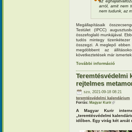
az éghajlatválto
arról, amit nem 
nem tudunk, az m
Megállapításaik összecsen
Testület (IPCC) augusztus
összefoglaló munkájával. E
tudós mintegy tizenkétezer 
összegzi. A meglepő ebben
megdöbbent az állításo
következtetések már ismertek 
További információ
Teremtésv
kockázato
Teremtésvédelmi k
rejtelmes metamor
szo, 2021-09-18 08:21
teremtésvédelmi kalendárium
Forrás:
Magyar Kurir
(külső hivat
A Magyar Kurir interne
„teremtésvédelmi kalendári
időben. Egy virág két arcát