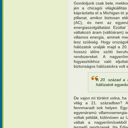
Gondoljunk csak bele, mekkora
jén a chicagói világkiállít
kápráztatta el a Michigan-tó p
pillanat, amikor biztosan e
(AC), és nem az egyená
energiaszolgáltatást. Ezúttal
váltakozó áram (váltóáram) s
villamos energia, aminek me
lesz szükség. Hogy országoka
hálózatok uralják majd a 20
hosszú időre szóló beruhá
rendszereket. A nagyerőm
fogyasztókhoz való eljutt
biztonságos hálózatokra volt 
A 20. század a n
hálózatok egyedu
De vajon mi történt volna, ha
világ a 21. században? A
fennmaradt sok helyen. Egy-e
egyenáramú villamosenergia-
voltak példák, különösen az
váltak a nagyerőművekből
termelő rendszerek. Ha Edis