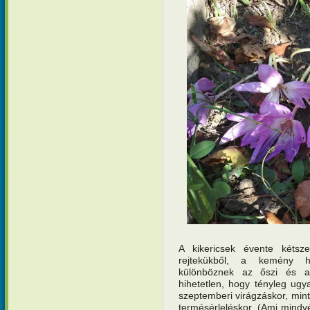
A kikericsek évente kétsze
rejtekükből, a kemény 
különböznek az őszi és a
hihetetlen, hogy tényleg u
szeptemberi virágzáskor, mint 
termésérleléskor. (Ami mind