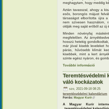
meghagytam, hogy meddig ké
Aztán tavasszal, ahogy a kis
esős, borongós májust felvál
társaságot elborította újra 
nem szívesen használom, r
oldják meg saját erőből az új 
Minden növényfaj másként
megfelelően. Az árnyékkedve
hosszú hetekig gondolkodtak, 
már jóval kisebb leveleket ho
párás, hűvösebb klímát ked
kisebbek, mint a kert árnyé
szinte egész nyáron, és gom
További információ
Teremtésv
támadt fé
Teremtésvédelmi 
váló kockázatok
szo, 2021-09-18 08:25
teremtésvédelmi kalendárium
Forrás:
Magyar Kurir
(külső hivat
A Magyar Kurir interne
„teremtésvédelmi kalendári