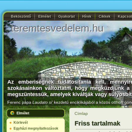
Beköszöntő
Elmélet
Gyakorlat
Hírek
Cikkek
Kapcsol
teremtesvedelem.hu
Az emberiségnek tudatosítania kell, mennyir
szokásainkon változtatni, hogy megküzdjünk a 
megszüntessük, amelyek kiváltják vagy súlyosbít
Ferenc pápa
Laudato si'
kezdetű enciklikájából a közös otthon gon
Elmélet
Címlap
Friss tartalmak
Körlevél
Egyházi megnyilatkozások