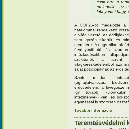
csak erre a rend
emlegetik: „ez e
lábnyomot hagy, 
A COP26-ot megelőzte a 
hatalommal rendelkező ország
a világ vezetői az eddigiekn
sem igazán sikerült, és min
menetére. A nagy államok óri
érvényesíthető és számon
intézkedésekben állapodj
szűkítenék a „szent t
világkereskedelemből szárma
saját pozíciójuknak az erősíté
Szinte minden fontosa
(éghajlatváltozás, biodive
erdővédelem, a levegőszenn
így tovább) külön-külö
intézmények) van, és soks
egymással is szorosan összef
További információ
Teremtésv
megoldás?
Teremtésvédelmi 