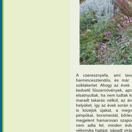
A cseresznyefa, ami tava
harmincesztendős, és már 
sziklakertet. Ahogy az évek
kedvelő fűszernövények, apró
elsatnyultak, ha nem tudtak k
maradt takarás nélkül, az ár
helyüket, így az évek során sz
is közéjük újakat, a megvá
pimpókat, borsmentát, bőrlev
megjelent hamarosan szapor
nem adta fel, minden évb
vékonyka hajtást, sápadt virá