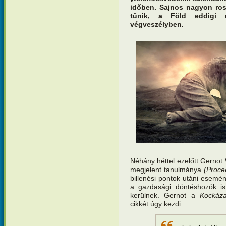
időben. Sajnos nagyon ros
tűnik, a Föld eddigi n
végveszélyben.
Néhány héttel ezelőtt Gerno
megjelent tanulmánya
(Proce
billenési pontok utáni esemén
a gazdasági döntéshozók i
kerülnek. Gernot a
Kockáza
cikkét úgy kezdi: