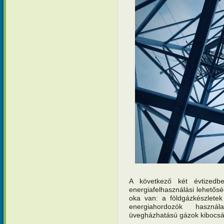
A következő két évtizedb
energiafelhasználási lehetősé
oka van: a földgázkészletek
energiahordozók haszná
üvegházhatású gázok kibocsá