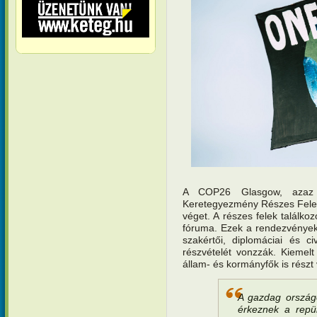
A COP26 Glasgow, azaz hi
Keretegyezmény Részes Felei
véget. A részes felek találk
fóruma. Ezek a rendezvények
szakértői, diplomáciai és c
részvételét vonzzák. Kiemelt 
állam- és kormányfők is részt
A gazdag országo
érkeznek a repü