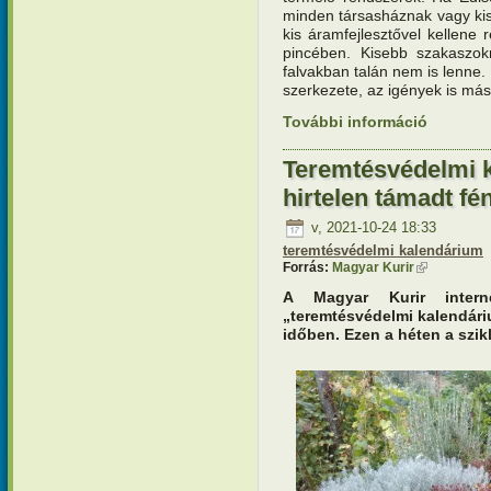
minden társasháznak vagy ki
kis áramfejlesztővel kellen
pincében. Kisebb szakaszokr
falvakban talán nem is lenne
szerkezete, az igények is más
További információ
Teremtésv
tartalomm
Teremtésvédelmi k
hirtelen támadt f
v, 2021-10-24 18:33
teremtésvédelmi kalendárium
Forrás:
Magyar Kurir
(külső hivat
A Magyar Kurir interne
„teremtésvédelmi kalendári
időben. Ezen a héten a szi