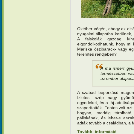
Október végén, ahogy az első 
nyugalmi állapotba kerülnek, 
A faiskolák gazdag kín
elgondolkodhatunk, hogy mi i
Mariska őszibarack- vagy eg
teremtés rendjében?
A ma ismert gy
természetben vad
az ember alaposan
A szabad beporzású magonco
ízletes, szép nagy gyümöl
egyedeket, és a táj adottság
szaporították. Fontos volt az
hogyan, meddig tárolható,
pálinkának, és lehet-e aszal
adták tovább a családban, a 
További információ
Teremtésv