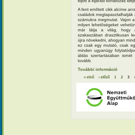
eljött a kijárási korlátozás idej
A fent említett cikk alcíme arr
családok megtapasztalhatják a
számukra megmutat. Vajon a 
milyen lehetőségeket vehetünk
már látja a világ, hogy a
szakaszában drasztikusan le
újra növekedni, ahogyan mind
ez csak egy mutató, csak eg
minden ugyanúgy folytatódjo
áldás szertartásában ismét
tovább.
További információ
Nagyböjti
szeretetét
« első
‹ előző
1
2
3
Oldalak