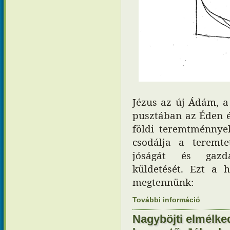
Jézus az új Ádám, a
pusztában az Éden é
földi teremtménnyel
csodálja a teremte
jóságát és gazda
küldetését. Ezt a 
megtennünk:
További információ
Nagyböjt 
kapcsola
Nagyböjti elmélke