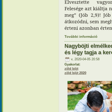
Elvesztette vagyon
Felesége azt kiáltja 
meg” (Jób 2,9)! Jó
átkozódni, sem megha
érteni azonban érteni
További információ
Nagyböjti
hamuban t
Nagyböjti elmélked
és légy tagja a k
v, 2020-04-05 20:58
Gyakorlat:
zöld böjt
zöld böjt 2020