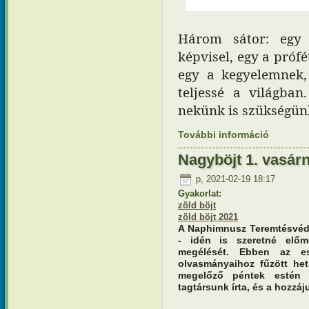
Három sátor: egy
képvisel, egy a prófét
egy a kegyelemnek, 
teljessé a világba
nekünk is szükségün
További információ
Nagyböjt 
kapcsola
Nagyböjt 1. vasár
p, 2021-02-19 18:17
Gyakorlat:
zöld böjt
zöld böjt 2021
A Naphimnusz Teremtésvéd
- idén is szeretné előm
megélését. Ebben az es
olvasmányaihoz fűzött het
megelőző péntek estén 
tagtársunk írta, és a hozzáju