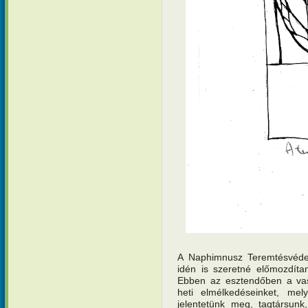
A Naphimnusz Teremtésvéde
idén is szeretné előmozdíta
Ebben az esztendőben a vas
heti elmélkedéseinket, me
jelentetünk meg, tagtársun