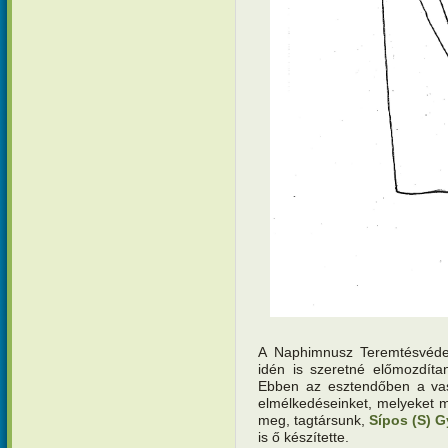
A Naphimnusz Teremtésvéde
idén is szeretné előmozdíta
Ebben az esztendőben a vas
elmélkedéseinket, melyeket m
meg, tagtársunk,
Sípos (S) G
is ő készítette.