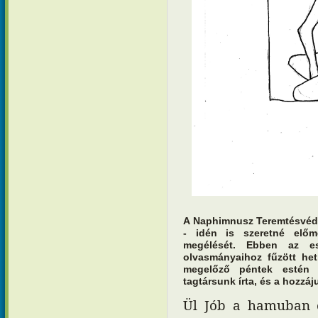
A Naphimnusz Teremtésvéd
- idén is szeretné előm
megélését. Ebben az es
olvasmányaihoz fűzött het
megelőző péntek estén 
tagtársunk írta, és a hozzáju
Ül Jób a hamuban és