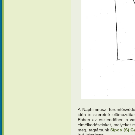
A Naphimnusz Teremtésvéde
idén is szeretné előmozdíta
Ebben az esztendőben a vas
elmélkedéseinket, melyeket m
meg, tagtársunk
Sípos (S) G