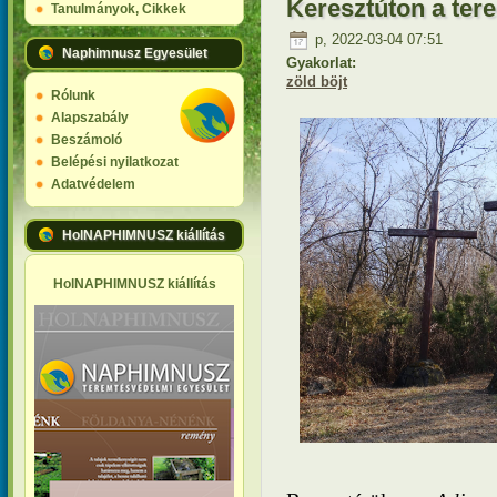
Keresztúton a tere
Tanulmányok, Cikkek
p, 2022-03-04 07:51
Naphimnusz Egyesület
Gyakorlat:
zöld böjt
Rólunk
Alapszabály
Beszámoló
Belépési nyilatkozat
Adatvédelem
HolNAPHIMNUSZ kiállítás
HolNAPHIMNUSZ kiállítás