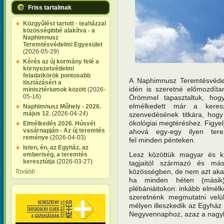
Friss tartalmak
Közgyűlést tartott - teaházzal
közösségibbé alakítva - a
Naphimnusz
Teremtésvédelmi Egyesület
(2026-05-29)
Kérés az új kormány felé a
környezetvédelmi
feladatkörök pontosabb
A Naphimnusz Teremtésvéde
tisztázásért a
idén is szeretné előmozdíta
minisztériumok között
(2026-
05-16)
Örömmel tapasztaltuk, hog
elmélkedett már a keresz
Naphimnusz Műhely - 2026.
május 12.
(2026-04-24)
szenvedésének titkára, hog
ökológiai megtéréshez. Figyel
Elmélkedés 2026. Húsvét
vasárnapján - Az új teremtés
ahová egy-egy ilyen tere
reménye
(2026-04-03)
fel minden pénteken.
Isten, én, az Egyház, az
Lesz közöttük magyar és kü
emberiség, a teremtés
keresztútja
(2026-03-27)
tagjaitól származó és más
közösségben, de nem azt akar
Tovább
ha minden héten (másik) 
plébániáitokon: inkább elmélk
szeretnénk megmutatni velü
mélyen illeszkedik az Egyház
Negyvennaphoz, azaz a nagyb