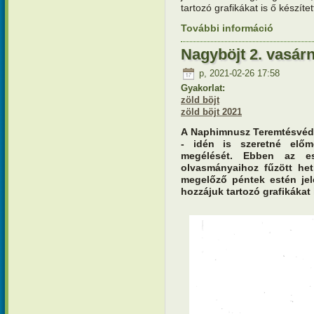
tartozó grafikákat is ő készítet
További információ
Nagyböjt 3
kapcsola
Nagyböjt 2. vasár
p, 2021-02-26 17:58
Gyakorlat:
zöld böjt
zöld böjt 2021
A Naphimnusz Teremtésvéd
- idén is szeretné előm
megélését. Ebben az es
olvasmányaihoz fűzött het
megelőző péntek estén je
hozzájuk tartozó grafikákat i