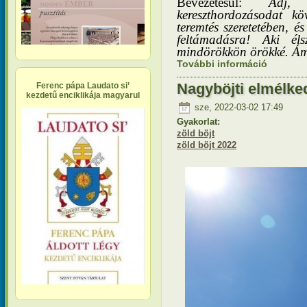
Bevezetésül:
Adj,
kereszthordozásodat k
teremtés szeretetében, é
feltámadásra! Aki éls
mindörökkön örökké. Á
További információ
Keresztúto
kapcsola
Nagyböjti elmélked
Ferenc pápa Laudato si’
kezdetű enciklikája magyarul
sze, 2022-03-02 17:49
Gyakorlat:
zöld böjt
zöld böjt 2022