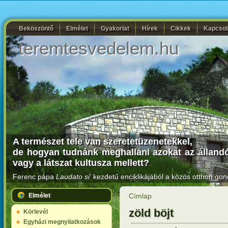
Beköszöntő
Elmélet
Gyakorlat
Hírek
Cikkek
Kapcsol
teremtesvedelem.hu
A természet tele van szeretetüzenetekkel,
de hogyan tudnánk meghallani azokat az állandó
vagy a látszat kultusza mellett?
Ferenc pápa
Laudato si'
kezdetű enciklikájából a közös otthon gon
Elmélet
Címlap
zöld böjt
Körlevél
Egyházi megnyilatkozások