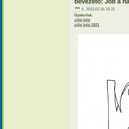
bevezető: Jób a 
k, 2021-02-16 19:21
Gyakorlat:
zöld böjt
zöld böjt 2021