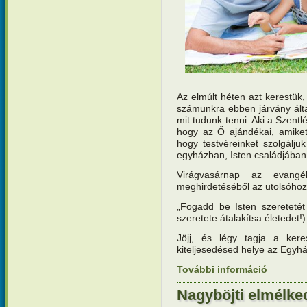
Az elmúlt héten azt kerestük,
számunkra ebben járvány által
mit tudunk tenni. Aki a Szentl
hogy az Ő ajándékai, amike
hogy testvéreinket szolgálju
egyházban, Isten családjában
Virágvasárnap az evangé
meghirdetéséből az utolsóhoz
„Fogadd be Isten szeretetét
szeretete átalakítsa életedet!)
Jöjj, és légy tagja a ke
kiteljesedésed helye az Egyhá
További információ
Nagyböjti 
a kereszt
Nagyböjti elmélke