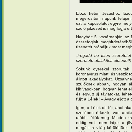
Előző héten Jézushoz fűződ
megerősíteni napunk felajánlá
ezt a kapcsolatot egyre mél
szóló jelzéseit is meg fogja ért
Nagyböjt 5. vasárnapján az E
összefoglalt meghirdetésébő
üzenetét próbáljuk most megha
„Fogadd be Isten szeretetét
szeretete átalakítsa életedet!)
Sokunk gyerekei szorulta
koronavírus miatt, és veszik t
állított akadályokat. Uzsaly
szülőknek abban, hogyan ál
kihívásokban, hogyan lehet el
és együtt új távlatokat, lehe
fújt a Lélek!
– Avagy eljött a
Igen, a Lélek ott fúj, ahol a
szellőben érkezik, van amik
utóbbit éljük meg. Minden k
eddig volt, nem látjuk a jö
megállt a világ körülöttünk