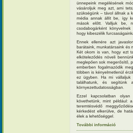
ünnepeink megélésének mód
vásároljuk meg azt, ami tetsz
szükségünk – távol állnak a k
média annak állít be, így ko
mások előtt. Valljuk be,
csodabogárként könyvelnek e
hogy kibeszélik furcsaságaink
Ennek ellenére azt javasl
barátaink, munkatársaink és m
Két okom is van, hogy ezt t
elköteleződés növeli bennün
meglepően sok megerősítő, poz
emberben fogalmazódik meg,
többen is kényelmetlenül érzi
ez ügyben. Ha mi vállaljuk
találhatunk, és segítün
környezettudatosságban.
Ezzel kapcsolatban olyan
követhetünk, mint például: 
teremtésvédő meggyőződé
kérkedést elkerülve, de hatá
élek a lehetőséggel.
További információ
A teremté
tartalomm