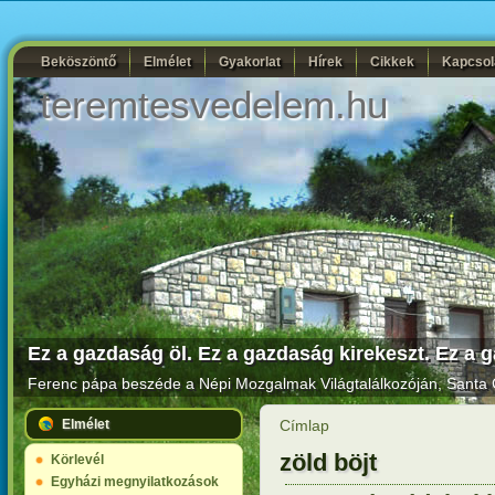
Beköszöntő
Elmélet
Gyakorlat
Hírek
Cikkek
Kapcsol
teremtesvedelem.hu
Ez a gazdaság öl. Ez a gazdaság kirekeszt. Ez a g
Ferenc pápa beszéde a Népi Mozgalmak Világtalálkozóján
, Santa 
Elmélet
Címlap
zöld böjt
Körlevél
Egyházi megnyilatkozások