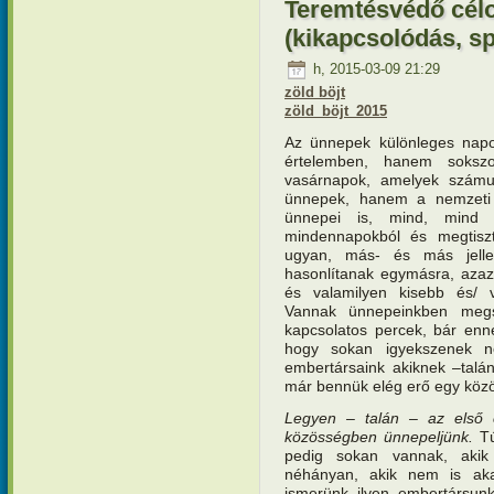
Teremtésvédő cél
(kikapcsolódás, sp
h, 2015-03-09 21:29
zöld böjt
zöld_böjt_2015
Az ünnepek különleges napok
értelemben, hanem soksz
vasárnapok, amelyek számu
ünnepek, hanem a nemzeti ü
ünnepei is, mind, mind 
mindennapokból és megtisz
ugyan, más- és más jelle
hasonlítanak egymásra, azaz 
és valamilyen kisebb és/ 
Vannak ünnepeinkben megs
kapcsolatos percek, bár enn
hogy sokan igyekszenek n
embertársaink akiknek –talá
már bennük elég erő egy köz
Legyen – talán – az első c
közösségben ünnepeljünk.
Tú
pedig sokan vannak, akik
néhányan, akik nem is aka
ismerünk ilyen embertársunk