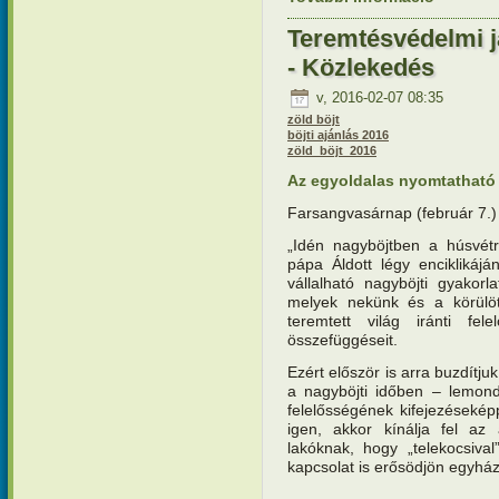
tartalomm
Teremtésvédelmi j
- Közlekedés
v, 2016-02-07 08:35
zöld böjt
böjti ajánlás 2016
zöld_böjt_2016
Az egyoldalas nyomtatható v
Farsangvasárnap (február 7.)
„Idén nagyböjtben a húsvétr
pápa Áldott légy enciklikáj
vállalható nagyböjti gyakorl
melyek nekünk és a körülött
teremtett világ iránti fel
összefüggéseit.
Ezért először is arra buzdítju
a nagyböjti időben – lemond
felelősségének kifejezésekép
igen, akkor kínálja fel az
lakóknak, hogy „telekocsiva
kapcsolat is erősödjön egyház