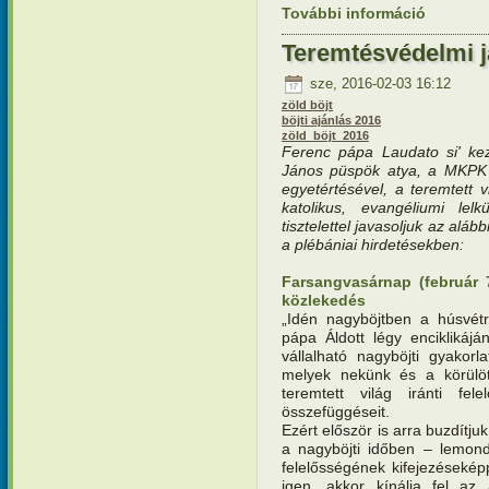
További információ
Teremtésv
tartalomm
Teremtésvédelmi j
sze, 2016-02-03 16:12
zöld böjt
böjti ajánlás 2016
zöld_böjt_2016
Ferenc pápa Laudato si' kez
János püspök atya, a MKPK C
egyetértésével, a teremtett v
katolikus, evangéliumi lel
tisztelettel javasoljuk az aláb
a plébániai hirdetésekben:
Farsangvasárnap (február 
közlekedés
„Idén nagyböjtben a húsvétr
pápa Áldott légy enciklikáj
vállalható nagyböjti gyakorl
melyek nekünk és a körülött
teremtett világ iránti fel
összefüggéseit.
Ezért először is arra buzdítju
a nagyböjti időben – lemond
felelősségének kifejezésekép
igen, akkor kínálja fel az