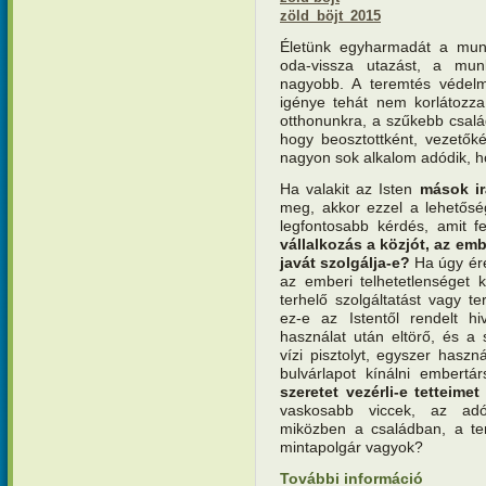
zöld_böjt_2015
Életünk egyharmadát a munk
oda-vissza utazást, a mu
nagyobb. A teremtés védelm
igénye tehát nem korlátozza
otthonunkra, a szűkebb csalá
hogy beosztottként, vezetők
nagyon sok alkalom adódik, h
Ha valakit az Isten
mások ir
meg, akkor ezzel a lehetősé
legfontosabb kérdés, amit 
vállalkozás a közjót, az em
javát szolgálja-e?
Ha úgy ére
az emberi telhetetlenséget k
terhelő szolgáltatást vagy te
ez-e az Istentől rendelt 
használat után eltörő, és a
vízi pisztolyt, egyszer haszn
bulvárlapot kínálni embert
szeretet vezérli-e tetteimet
vaskosabb viccek, az adó
miközben a családban, a tem
mintapolgár vagyok?
További információ
Teremtésv