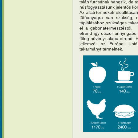
talán furcsának hangzik, de a
húsfogyasztásunk jelentős körn
Az állati termékek előállításáh
fűtőanyagra van szükség, m
táplálásához szükséges taka
el a gabonatermesztéstől. E
étrend így ötször annyi gab
főleg növényi alapú étrend. E
jellemző: az Európai Uni
takarmányt termelnek.