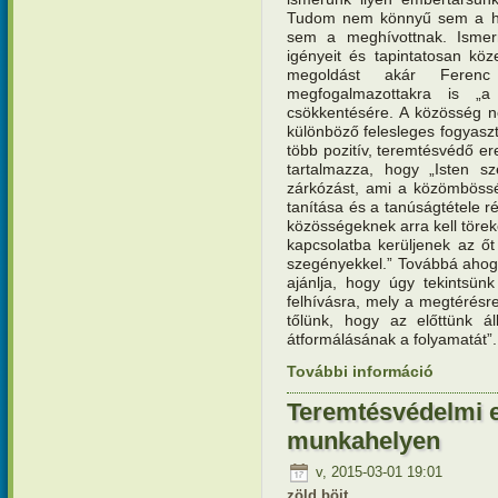
Tudom nem könnyű sem a hív
sem a meghívottnak. Ismern
igényeit és tapintatosan kö
megoldást akár Ferenc
megfogalmazottakra is „
csökkentésére. A közösség n
különböző felesleges fogyaszt
több pozitív, teremtésvédő e
tartalmazza, hogy „Isten s
zárkózást, ami a közömbössé
tanítása és a tanúságtétele ré
közösségeknek arra kell törek
kapcsolatba kerüljenek az ő
szegényekkel.” Továbbá ahogy
ajánlja, hogy úgy tekintsü
felhívásra, mely a megtérésre
tőlünk, hogy az előttünk ál
átformálásának a folyamatát”.
További információ
Teremtésv
sport, ün
Teremtésvédelmi e
munkahelyen
v, 2015-03-01 19:01
zöld böjt