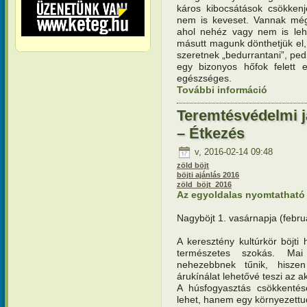
káros kibocsátások csökken
nem is keveset. Vannak még 
ahol nehéz vagy nem is lehe
másutt magunk dönthetjük el
szeretnek „bedurrantani”, ped
egy bizonyos hőfok felett
egészséges.
További információ
Teremtés
tartalomm
Teremtésvédelmi j
– Étkezés
v, 2016-02-14 09:48
zöld böjt
böjti ajánlás 2016
zöld_böjt_2016
Az egyoldalas nyomtatható v
Nagyböjt 1. vasárnapja (febru
A keresztény kultúrkör böjt
természetes szokás. Ma
nehezebbnek tűnik, hisze
árukínálat lehetővé teszi az a
A húsfogyasztás csökkenté
lehet, hanem egy környezettud