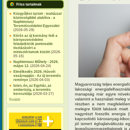
Friss tartalmak
Közgyűlést tartott - teaházzal
közösségibbé alakítva - a
Naphimnusz
Teremtésvédelmi Egyesület
(2026-05-29)
Kérés az új kormány felé a
környezetvédelmi
feladatkörök pontosabb
tisztázásért a
minisztériumok között
(2026-
05-16)
Naphimnusz Műhely - 2026.
május 12.
(2026-04-24)
Elmélkedés 2026. Húsvét
vasárnapján - Az új teremtés
reménye
(2026-04-03)
Magyarország teljes energiaf
Isten, én, az Egyház, az
lakossági energia­felhaszná
emberiség, a teremtés
keresztútja
(2026-03-27)
manapság már egyre növekvő
valamint a használati meleg v
Tovább
részben a nem megfelelően 
melegre fűtött lakások miatt
nagyrészt fosszilis energia
kapcsolódó károsanyag-kiboc
jól ismert éghajlatváltozás e
levegőszennyezettségnek is a