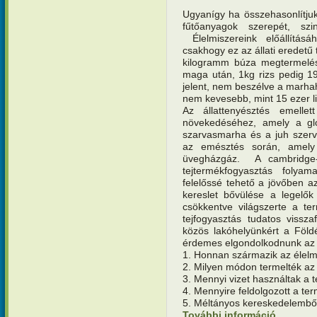
Ugyanígy ha összehasonlítjuk 
fűtőanyagok szerepét, szin
Élelmiszereink előállítá
csakhogy ez az állati eredetű
kilogramm búza megtermelése
maga után, 1kg rizs pedig 190
jelent, nem beszélve a marhah
nem kevesebb, mint 15 ezer l
Az állattenyésztés emelle
növekedéséhez, amely a glo
szarvasmarha és a juh szerv
az emésztés során, amely 
üvegházgáz. A cambridge-
tejtermékfogyasztás foly
felelőssé tehető a jövőben az
kereslet bővülése a legelők
csökkentve világszerte a te
tejfogyasztás tudatos vissz
közös lakóhelyünkért a Föld
érdemes elgondolkodnunk az a
1. Honnan származik az élel
2. Milyen módon termelték az 
3. Mennyi vizet használtak a 
4. Mennyire feldolgozott a te
5. Méltányos kereskedelembő
További információ
Teremtésv