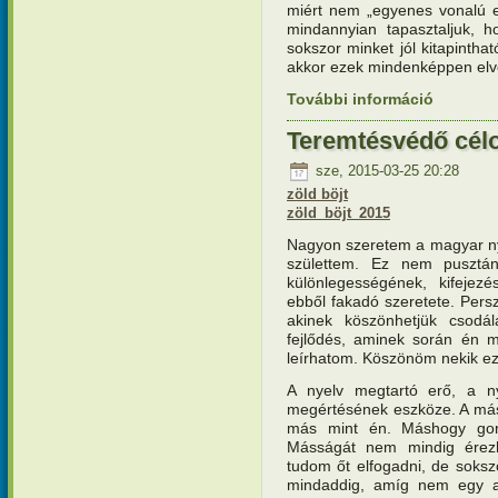
miért nem „egyenes vonalú e
mindannyian tapasztaljuk, h
sokszor minket jól kitapintha
akkor ezek mindenképpen elve
További információ
Hitünk és
Teremtésvédő cél
sze, 2015-03-25 20:28
zöld böjt
zöld_böjt_2015
Nagyon szeretem a magyar ny
születtem. Ez nem pusztá
különlegességének, kifejezé
ebből fakadó szeretete. Persz
akinek köszönhetjük csodá
fejlődés, aminek során én m
leírhatom. Köszönöm nekik ez
A nyelv megtartó erő, a n
megértésének eszköze. A mási
más mint én. Máshogy gon
Másságát nem mindig érez
tudom őt elfogadni, de soks
mindaddig, amíg nem egy a 