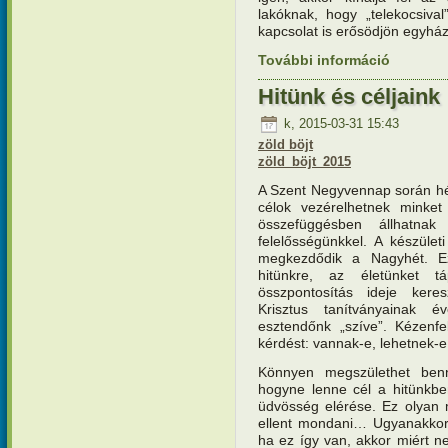
lakóknak, hogy „telekocsiva
kapcsolat is erősödjön egyház
További információ
Teremtésv
kapcsola
Hitünk és céljaink
k, 2015-03-31 15:43
zöld böjt
zöld_böjt_2015
A Szent Negyvennap során hét
célok vezérelhetnek minket 
összefüggésben állhatnak
felelősségünkkel. A készület
megkezdődik a Nagyhét. E
hitünkre, az életünket t
összpontosítás ideje kere
Krisztus tanítványainak é
esztendőnk „szíve”. Kézenfe
kérdést: vannak-e, lehetnek-e
Könnyen megszülethet ben
hogyne lenne cél a hitünkbe
üdvösség elérése. Ez olyan 
ellent mondani… Ugyanakkor 
ha ez így van, akkor miért n