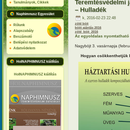
Teremtésvédelmi j
Tanulmányok, Cikkek
– Hulladék
Naphimnusz Egyesület
k, 2016-02-23 22:48
zöld böjt
Rólunk
böjti ajánlás 2016
Alapszabály
zöld_böjt_2016
Az egyoldalas nyomtatható v
Beszámoló
Belépési nyilatkozat
Nagyböjt 3. vasárnapja (febru
Adatvédelem
Hogyan csökkenthetjük 
HolNAPHIMNUSZ kiállítás
HolNAPHIMNUSZ kiállítás