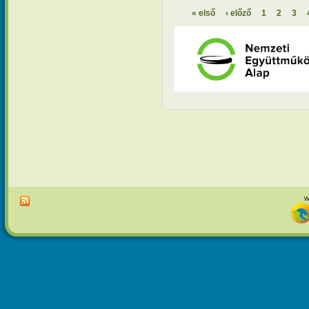
tartalomm
« első
‹ előző
1
2
3
Oldalak
w