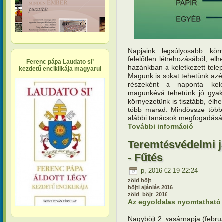
Napjaink legsúlyosabb kör
felelőtlen létrehozásából, el
Ferenc pápa Laudato si’
hazánkban a keletkezett telep
kezdetű enciklikája magyarul
Magunk is sokat tehetünk azér
részeként a naponta kele
magunkévá tehetünk jó gyakor
környezetünk is tisztább, élh
több marad. Mindössze több
alábbi tanácsok megfogadásá
További információ
Teremtésv
tartalomm
Teremtésvédelmi j
- Fűtés
p, 2016-02-19 22:24
zöld böjt
böjti ajánlás 2016
zöld_böjt_2016
Az egyoldalas nyomtatható v
Nagyböjt 2. vasárnapja (febru