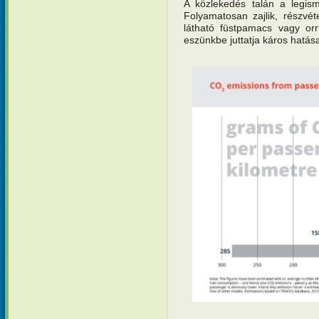
A közlekedés talán a legis
Folyamatosan zajlik, részvét
látható füstpamacs vagy orr
eszünkbe juttatja káros hatása