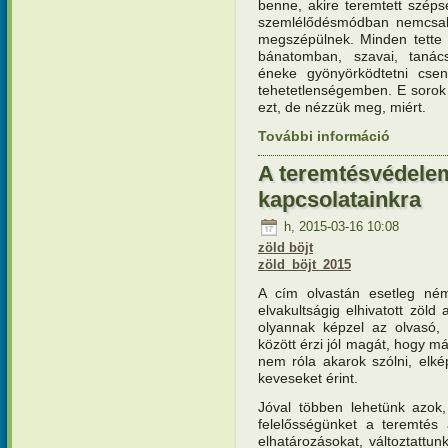
benne, akire teremtett szép
szemlélődésmódban nemcsak
megszépülnek. Minden tette e
bánatomban, szavai, tanács
éneke gyönyörködtetni csen
tehetetlenségemben. E sorok 
ezt, de nézzük meg, miért.
További információ
Teremtésv
kapcsola
A teremtésvédele
kapcsolatainkra
h, 2015-03-16 10:08
zöld böjt
zöld_böjt_2015
A cím olvastán esetleg né
elvakultságig elhivatott zöld 
olyannak képzel az olvasó, 
között érzi jól magát, hogy má
nem róla akarok szólni, elké
keveseket érint.
Jóval többen lehetünk azok, 
felelősségünket a teremtés 
elhatározásokat, változtattu