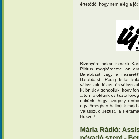
értetődő, hogy nem elég a jót f
Bizonyára sokan ismerik Kar
Pilátus megkérdezte az em
Barabbást vagy a názáreti
Barabbást! Pedig külön-külö
válasszuk Jézust és válasszuk
külön úgy gondoljuk, hogy fon
a termőföldünk és tiszta leve
nekünk, hogy szegény embert
egy tömegben hallatjuk majd 
Válasszuk Jézust, a Feltáma
Húsvét!
Mária Rádió: Assis
névadó szent - Ber