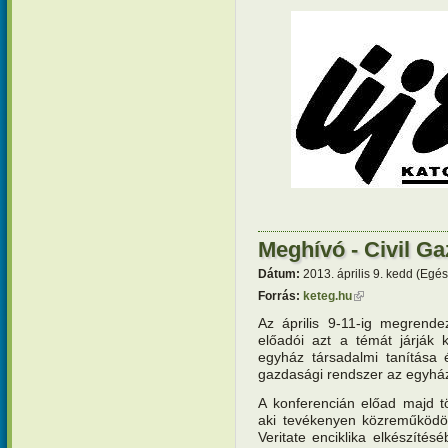
Meghívó - Civil G
Dátum:
2013. április 9. kedd (Egé
Forrás:
keteg.hu
(külső hivatkozá
Az április 9-11-ig megrende
előadói azt a témát járják 
egyház társadalmi tanítása
gazdasági rendszer az egyház
A konferencián előad majd t
aki tevékenyen közreműködöt
Veritate enciklika elkészíté