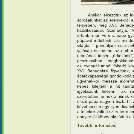
Amikor elkezdtük az id
sorozatunkat az erényekről a 
fényében, még XVI. Benede
katolikusainak Szentatyja.
értünk, már Ferenc pápa gyak
pápával indultunk, aki minde
világba – gondoljunk csak pél
valóság és benne az ember t
utódjának idején „érkezünk”
gesztusaiban – meghökkentő k
az evangéliumból fakadó köv
XVI. Benedekre figyeltünk, 
átlátóképességű gondolkodójak
ugyanakkor messze előremu
képes kifejteni a hit taní
igyekszünk felvenni, aki r
szeretetben ennek a hitnek ké
előző pápa nagyon tiszta hit
követhessen egy ilyen dinamik
a tettekre váltott szeretetre 
ennyire jól körvonalazódott a k
További információ
Hit és sz