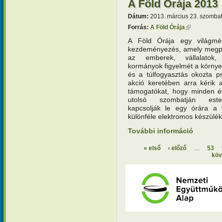
A Föld Órája 2013
Dátum:
2013. március 23. szombat
Forrás:
A Föld Órája
(külső hivat
A Föld Órája egy világmé
kezdeményezés, amely megpró
az emberek, vállalatok, 
kormányok figyelmét a körny
és a túlfogyasztás okozta p
akció keretében arra kérik a
támogatókat, hogy minden é
utolsó szombatján este
kapcsolják le egy órára a f
különféle elektromos készülék
További információ
A Föld Ór
« első
‹ előző
…
53
köv
Oldalak