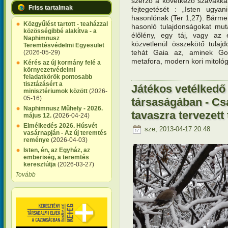
szerző a következő szavakkal
Friss tartalmak
fejtegetését : „Isten ugy
hasonlónak (Ter 1,27). Bárme
Közgyűlést tartott - teaházzal
hasonló tulajdonságokat muta
közösségibbé alakítva - a
élőlény, egy táj, vagy az 
Naphimnusz
közvetlenül összekötő tulaj
Teremtésvédelmi Egyesület
tehát Gaia az, aminek Gold
(2026-05-29)
metafora, modern kori mitológ
Kérés az új kormány felé a
környezetvédelmi
feladatkörök pontosabb
tisztázásért a
Játékos vetélkedő
minisztériumok között
(2026-
05-16)
társaságában - Cs
Naphimnusz Műhely - 2026.
tavaszra tervezett 
május 12.
(2026-04-24)
Elmélkedés 2026. Húsvét
sze, 2013-04-17 20:48
vasárnapján - Az új teremtés
reménye
(2026-04-03)
Isten, én, az Egyház, az
emberiség, a teremtés
keresztútja
(2026-03-27)
Tovább