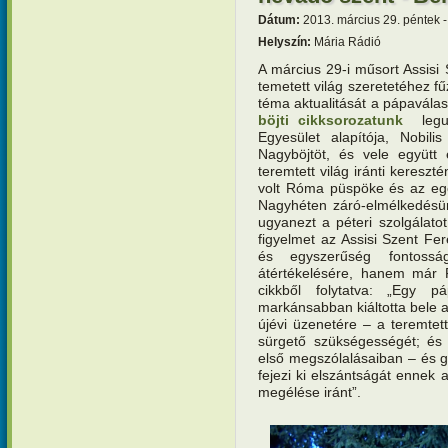
Dátum:
2013. március 29. péntek -
Helyszín:
Mária Rádió
A március 29-i műsort Assis
temetett világ szeretetéhez f
téma aktualitását a pápaválas
böjti cikksorozatunk
legu
Egyesület alapítója, Nobili
Nagyböjtöt, és vele együtt 
teremtett világ iránti keresz
volt Róma püspöke és az egés
Nagyhéten záró-elmélkedésün
ugyanezt a péteri szolgálato
figyelmet az Assisi Szent Fer
és egyszerűség fontossá
átértékelésére, hanem már F
cikkből folytatva: „Egy p
markánsabban kiáltotta bele a
újévi üzenetére – a teremtet
sürgető szükségességét; és 
első megszólalásaiban – és 
fejezi ki elszántságát ennek
megélése iránt”.