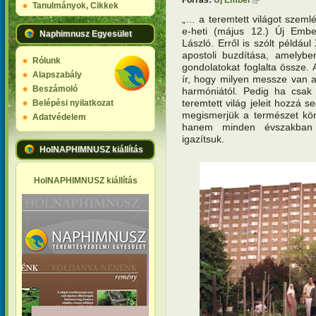
Tanulmányok, Cikkek
„… a teremtett világot szemlé
e-heti (május 12.) Új Embe
Naphimnusz Egyesület
László. Erről is szólt példá
apostoli buzdítása, amelybe
Rólunk
gondolatokat foglalta össze.
Alapszabály
ír, hogy milyen messze van a
Beszámoló
harmóniától. Pedig ha csak
teremtett világ jeleit hozzá 
Belépési nyilatkozat
megismerjük a természet kö
Adatvédelem
hanem minden évszakban 
igazítsuk.
HolNAPHIMNUSZ kiállítás
HolNAPHIMNUSZ kiállítás