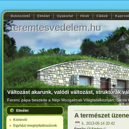
Beköszöntő
Elmélet
Gyakorlat
Hírek
Cikkek
Kapcsol
teremtesvedelem.hu
Változást akarunk, valódi változást, struktúrák vá
Ferenc pápa beszéde a Népi Mozgalmak Világtalálkozóján
, Santa 
Elmélet
A természet üzene
Körlevél
k, 2013-05-14 20:42
Egyházi megnyilatkozások
Forrás:
Új Ember
(külső hivatkoz