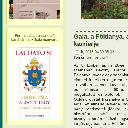
Gaia, a Földanya,
Ferenc pápa Laudato si’
kezdetű enciklikája magyarul
karrierje
k, 2013-04-30 08:32
Forrás:
ujember.hu
(külső hivatko
Az Új Ember április 28-án 
számában Bakonyi Gábor 
Földanya, avagy egy hasonlat 
címmel írt cikket a „teremt
rovatban. James Lovelock, b
és kémikus a 60-as 
megalkotott elméletének 
Golding ötletét használva a 
adta. Az elmélet lényege, h
nagy rendszerei (légkör, hi
bioszféra stb.) összeh
bizonyos határok között egy
tartják egymást és a Földön az