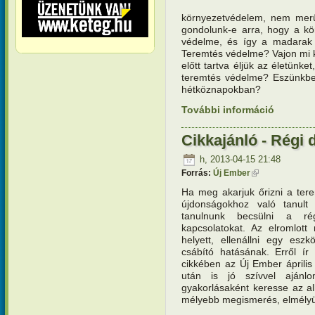
környezetvédelem, nem merül
gondolunk-e arra, hogy a kö
védelme, és így a madarak 
Teremtés védelme? Vajon mi k
előtt tartva éljük az életünket
teremtés védelme? Eszünkbe 
hétköznapokban?
További információ
Játékos v
program eg
tartalomm
Cikkajánló - Régi 
h, 2013-04-15 21:48
Forrás:
Új Ember
(külső hivatkoz
Ha meg akarjuk őrizni a tere
újdonságokhoz való tanult
tanulnunk becsülni a rég
kapcsolatokat. Az elromlott 
helyett, ellenállni egy esz
csábító hatásának. Erről ír
cikkében az Új Ember április
után is jó szívvel ajánl
gyakorlásaként keresse az alk
mélyebb megismerés, elmélyü