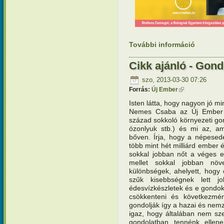
További információ
Meghívó 
kapcsola
Cikk ajánló - Gon
szo, 2013-03-30 07:26
Forrás:
Új Ember
(külső hivatkoz
Isten látta, hogy nagyon jó mi
Nemes Csaba az Új Ember ü
század sokkoló környezeti gond
ózonlyuk stb.) és mi az, am
bőven. Írja, hogy a népese
több mint hét milliárd ember 
sokkal jobban nőt a véges er
mellet sokkal jobban növ
különbségek, ahelyett, hogy
szűk kisebbségnek lett j
édesvízkészletek és e gondoka
csökkenteni és következmén
gondolják így a hazai és nemz
igaz, hogy általában nem sz
gondolatban tennénk ellen