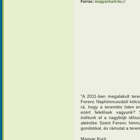
Forrás:
magyarkurir.hu
(külső hiv
"A 2011-ben megalakult tere
Ferenc Naphimnuszától kölcs
rá, hogy a teremtés Isten e
ezért felelősek vagyunk? 
indítunk el a nagyböjti idő
alelnöke Szent Ferenc himnu
gondokkal, és rámutat a teremt
Magyar Kurír