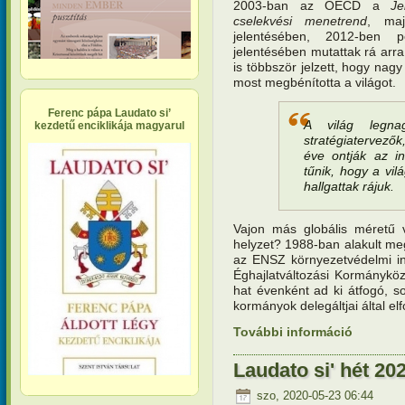
2003-ban az OECD a
Je
cselekvési menetrend
, ma
jelentésében, 2012-ben
jelentésében mutattak rá arra
is többször jelzett, hogy nag
most megbénította a világot.
Ferenc pápa Laudato si’
A világ legnag
kezdetű enciklikája magyarul
stratégiatervező
éve ontják az in
tűnik, hogy a vil
hallgattak rájuk.
Vajon más globális méretű 
helyzet? 1988-ban alakult me
az ENSZ környezetvédelmi 
Éghajlatváltozási Kormányközi
hat évenként ad ki átfogó, s
kormányok delegáltjai által el
További információ
Teremtésv
jelezték…
Laudato si' hét 202
szo, 2020-05-23 06:44