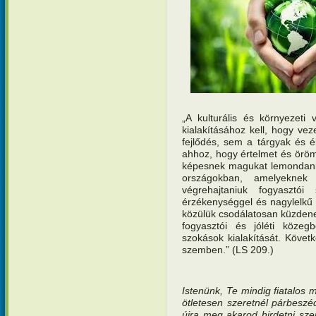
„A kulturális és környezeti
kialakításához kell, hogy ve
fejlődés, sem a tárgyak és 
ahhoz, hogy értelmet és örö
képesnek magukat lemondani a
országokban, amelyeknek 
végrehajtaniuk fogyasztói
érzékenységgel és nagylelkű
közülük csodálatosan küzdene
fogyasztói és jóléti köze
szokások kialakítását. Követ
szemben.” (LS 209.)
Istenünk, Te mindig fiatalos 
ötletesen szeretnél párbesz
újra meg akarod hirdetni sze