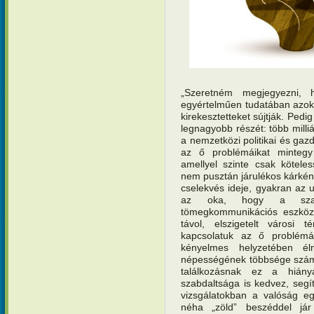
„Szeretném megjegyezni, 
egyértelműen tudatában azok
kirekesztetteket sújtják. Pedi
legnagyobb részét: több mill
a nemzetközi politikai és gaz
az ő problémáikat mintegy 
amellyel szinte csak kötele
nem pusztán járulékos kárként
cselekvés ideje, gyakran az
az oka, hogy a szake
tömegkommunikációs eszközö
távol, elszigetelt városi t
kapcsolatuk az ő problémái
kényelmes helyzetében é
népességének többsége számár
találkozásnak ez a hiány
szabdaltsága is kedvez, segíti
vizsgálatokban a valóság eg
néha „zöld” beszéddel j