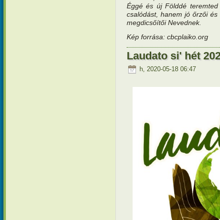
Éggé és új Földdé teremted
csalódást, hanem jó őrzői és
megdicsőítői Nevednek.
Kép forrása: cbcplaiko.org
Laudato si' hét 202
h, 2020-05-18 06:47