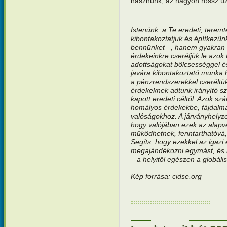
hasznunk, az nagyon rossz üz
Istenünk, a Te eredeti, terem
kibontakoztatjuk és építkezü
bennünket –, hanem gyakran s
érdekeinkre cseréljük le azok 
adottságokat bölcsességgel 
javára kibontakoztató munka h
a pénzrendszerekkel cseréltük
érdekeknek adtunk irányító 
kapott eredeti céltól. Azok s
homályos érdekekbe, fájdalma
valóságokhoz. A járványhelyze
hogy valójában ezek az alapv
működhetnek, fenntarthatóvá, 
Segíts, hogy ezekkel az igazi
megajándékozni egymást, és l
– a helyitől egészen a globális
Kép forrása: cidse.org