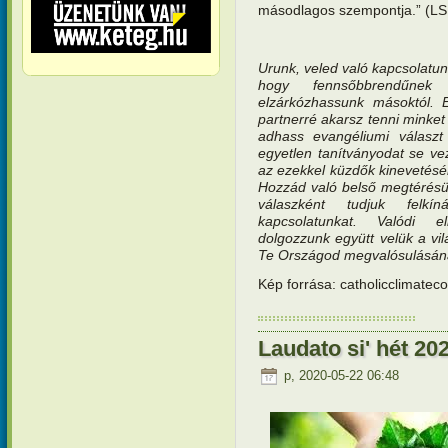
másodlagos szempontja.” (LS
Urunk, veled való kapcsolatun
hogy fennsőbbrendűnek
elzárkózhassunk másoktól. E
partnerré akarsz tenni minket
adhass evangéliumi válasz
egyetlen tanítványodat se ve
az ezekkel küzdők kinevetésé
Hozzád való belső megtérésü
válaszként tudjuk felkí
kapcsolatunkat. Valódi el
dolgozzunk együtt velük a vil
Te Országod megvalósulásána
Kép forrása: catholicclimatec
Laudato si' hét 202
p, 2020-05-22 06:48