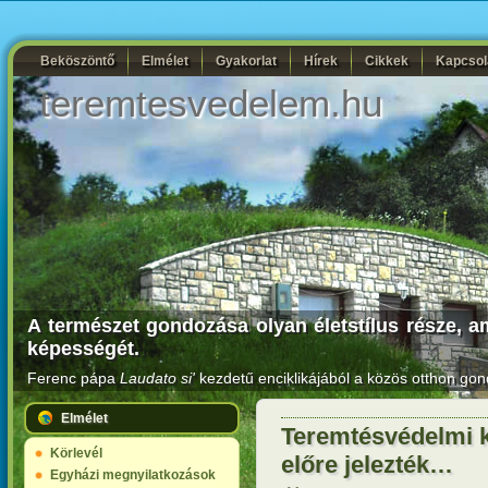
Beköszöntő
Elmélet
Gyakorlat
Hírek
Cikkek
Kapcsol
teremtesvedelem.hu
A természet gondozása olyan életstílus része, a
képességét.
Ferenc pápa
Laudato si'
kezdetű enciklikájából a közös otthon gon
Elmélet
Teremtésvédelmi 
Körlevél
előre jelezték…
Egyházi megnyilatkozások