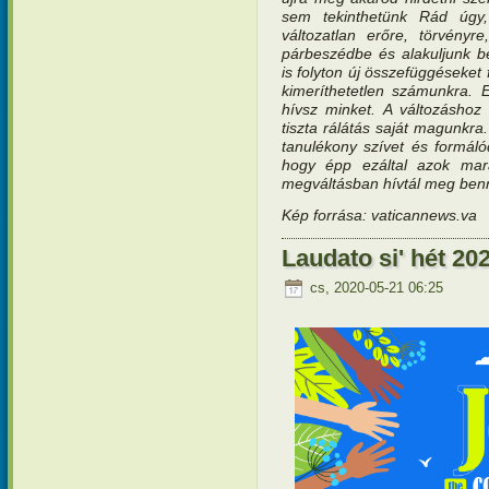
sem tekinthetünk Rád úgy
változatlan erőre, törvény
párbeszédbe és alakuljunk 
is folyton új összefüggéseket
kimeríthetetlen számunkra. 
hívsz minket. A változáshoz
tiszta rálátás saját magunkra
tanulékony szívet és formáló
hogy épp ezáltal azok mar
megváltásban hívtál meg ben
Kép forrása: vaticannews.va
Laudato si' hét 202
cs, 2020-05-21 06:25