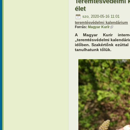
Teremtésvédelmi k
élet
szo, 2020-05-16 11:01
teremtésvédelmi kalendárium
Forrás:
Magyar Kurír
(külső hivat
A Magyar Kurir interne
„teremtésvédelmi kalendári
időben. Szakértőnk ezúttal a
tanulhatunk tőlük.