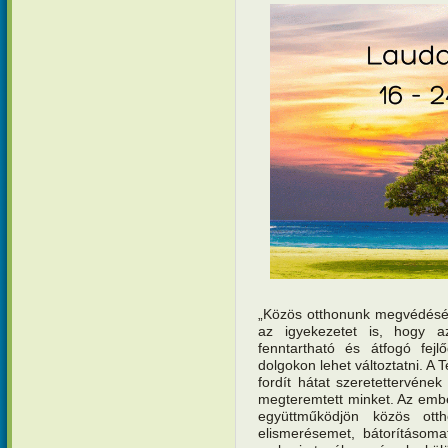
„Közös otthonunk megvédésén
az igyekezetet is, hogy 
fenntartható és átfogó fej
dolgokon lehet változtatni. 
fordít hátat szeretettervén
megteremtett minket. Az em
együttműködjön közös otth
elismerésemet, bátorításom