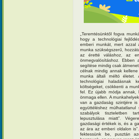
„Teremtésünktől fogva munká
hogy a technológiai fejlőd
emberi munkát, mert azzal
munka szükségszerű, hozzátar
az éretté váláshoz, az e
önmegvalósításhoz. Ebben 
segítése mindig csak átmeneti
célnak mindig annak kellene
munka általi méltó életet.
technológiai haladásnak k
költségeket, csökkenti a mu
fel. Ez újabb módja annak,
önmaga ellen. A munkahelyek
van a gazdaság szintjére is 
együttéléshez múlhatatlanul
szabályok tiszteletben ta
lepusztulása miatt”.
Véger
gazdasági értékek is, és a 
az ára az emberi oldalon is”.
fektessünk be, pusztán a