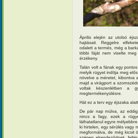
Április elején az utolsó éjs
hajtásait. Reggelre elfeke
odalett a termés, még a barká
többi fáját nem viselte meg
érzékeny.
Talán volt a fának egy pontos
melyik rügyet indítja meg elő
növelve a méretet, kibontva a
majd a virágport a szomszédo
voltak készenlétben a g
megtermékenyülésre.
Hát ez a terv egy éjszaka alat
De pár nap múlva, az eddig z
nincs a fagy, ezek a rügy
láthatatlanul egyre mélyebbr
ki hirtelen, egy sérülés vagy
megformálva, de még kicsit ö
szépen elrendeződnek, feltér