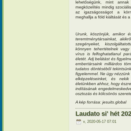
lehetőségünk, mint annak
megközelítés mindig szociális 
az igazságosságot a körny
meghallja a föld kiáltását és a
Urunk, köszönjük, amikor é
teremtménytársainkat, akikr
szegényeket, kiszolgáltat
könnyen tehertételnek vagy 
vírus is felfoghatatlanul par
életét. Adj belátást és figye
embertársaink milliárdos t
tudatos döntéséből tekintsün
figyelemmel. Ne úgy nézzünk rá
elképzeléseinket, és nekik
életünkben ahhoz, hogy észr
indításának engedelmeskedve
osztozás és kölcsönös szerete
A kép forrása: jesuits.global
Laudato si' hét 202
v, 2020-05-17 07:01