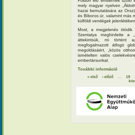
Földön élő embernek szóló le
mely magyar nyelven „Áldot
hazai bemutatására az Orszá
és Bíboros úr, valamint más 
külföldi vendégek jelenlétében
Most, a megjelenés ötödik 
Szentatya meghirdette a „
áttekintsük, mi történt 
megfogalmazott átfogó glob
megoldásáért, „közös ottho
ismételten valós cselekvésr
embertársunkat.
További információ
Laudato si
kapcsola
« első
‹ előző
…
19
köv
Oldalak