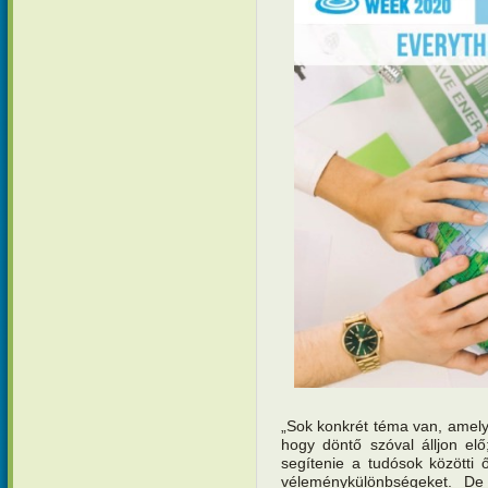
„Sok konkrét téma van, amel
hogy döntő szóval álljon elő;
segítenie a tudósok közötti ős
véleménykülönbségeket. De