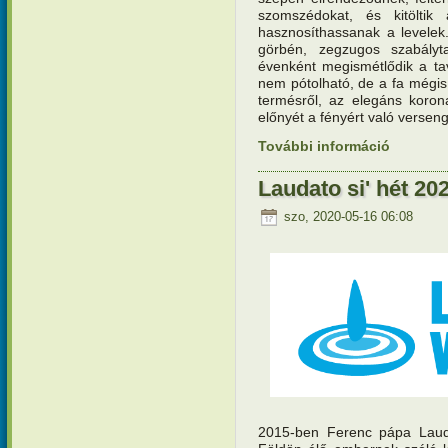
szomszédokat, és kitöltik
hasznosíthassanak a levelek
görbén, zegzugos szabályt
évenként megismétlődik a tav
nem pótolható, de a fa mégi
termésről, az elegáns koro
előnyét a fényért való verse
További információ
Teremtésv
tartalomm
Laudato si' hét 20
szo, 2020-05-16 06:08
2015-ben Ferenc pápa Lauda