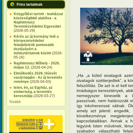
Friss tartalmak
Közgyűlést tartott - teaházzal
közösségibbé alakítva - a
Naphimnusz
Teremtésvédelmi Egyesület
(2026-05-29)
Kérés az új kormány felé a
környezetvédelmi
feladatkörök pontosabb
tisztázásért a
minisztériumok között
(2026-
05-16)
Naphimnusz Műhely - 2026.
május 12.
(2026-04-24)
Elmélkedés 2026. Húsvét
„Ha „a külső sivatagok azér
vasárnapján - Az új teremtés
sivatagok szétterjedtek”,
a kö
reménye
(2026-04-03)
felszólítás. De azt is el kell
Isten, én, az Egyház, az
imádságos keresztények, aki
emberiség, a teremtés
nemegyszer kinevetik a k
keresztútja
(2026-03-27)
passzívak, nem határozzák e
Tovább
így inkoherenssé válnak. Ök
amely azt jelenti: engedik,
következménye megjelenje
kapcsolataikban. Annak a 
legyünk Isten művének, lény
szabadon választható fela