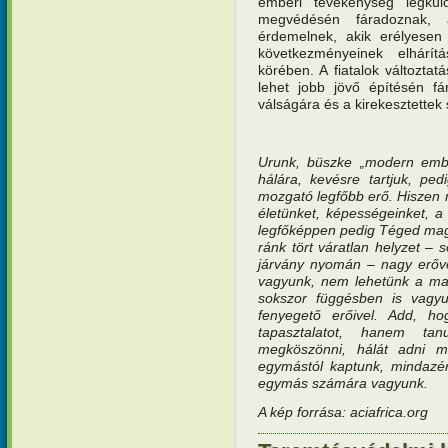
emberi tevékenység legkül
megvédésén fáradoznak, 
érdemelnek, akik erélyesen
következményeinek elhárí
körében. A fiatalok változtat
lehet jobb jövő építésén f
válságára és a kirekesztettek
Urunk, büszke „modern embe
hálára, kevésre tartjuk, pe
mozgató legfőbb erő. Hiszen 
életünket, képességeinket, a
legfőképpen pedig Téged maga
ránk tört váratlan helyzet –
járvány nyomán – nagy erőve
vagyunk, nem lehetünk a mag
sokszor függésben is vagyu
fenyegető erőivel. Add, h
tapasztalatot, hanem tan
megköszönni, hálát adni m
egymástól kaptunk, mindazé
egymás számára vagyunk.
A kép forrása: aciafrica.org