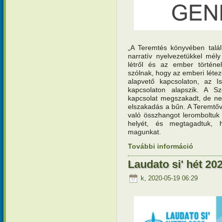
„A Teremtés könyvében talál
narratív nyelvezetükkel mél
létről és az ember történel
szólnak, hogy az emberi lét
alapvető kapcsolaton, az Is
kapcsolaton alapszik. A Sz
kapcsolat megszakadt, de ne
elszakadás a bűn. A Teremtőv
való összhangot leromboltuk a
helyét, és megtagadtuk, h
magunkat.
További információ
Laudato si
Laudato si' hét 202
k, 2020-05-19 06:29