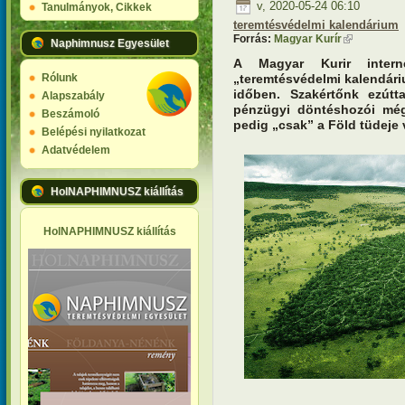
v, 2020-05-24 06:10
Tanulmányok, Cikkek
teremtésvédelmi kalendárium
Forrás:
Magyar Kurír
(külső hivat
Naphimnusz Egyesület
A Magyar Kurir interne
„teremtésvédelmi kalendári
Rólunk
időben. Szakértőnk ezútta
Alapszabály
pénzügyi döntéshozói még
Beszámoló
pedig „csak” a Föld tüdeje
Belépési nyilatkozat
Adatvédelem
HolNAPHIMNUSZ kiállítás
HolNAPHIMNUSZ kiállítás