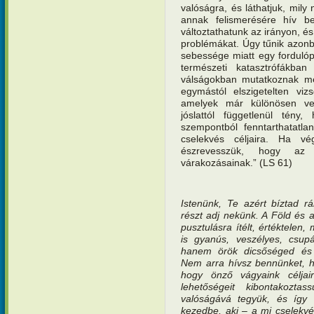
valóságra, és láthatjuk, mil
annak felismerésére hív b
változtathatunk az irányon, é
problémákat. Úgy tűnik azonb
sebessége miatt egy fordulópo
természeti katasztrófákb
válságokban mutatkoznak me
egymástól elszigetelten viz
amelyek már különösen ves
jóslattól függetlenül tény
szempontból fenntarthatatl
cselekvés céljaira. Ha vég
észrevesszük, hogy az 
várakozásainak.” (LS 61)
Istenünk, Te azért bíztad r
részt adj nekünk. A Föld é
pusztulásra ítélt, értéktelen
is gyanús, veszélyes, csupá
hanem örök dicsőséged és s
Nem arra hívsz bennünket, h
hogy önző vágyaink céljair
lehetőségeit kibontakozt
valóságává tegyük, és így
kezedbe, aki – a mi cselekvé