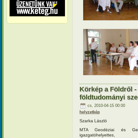
Körkép a Földről -
földtudományi sz
cs, 2010-04-15 00:00
helyzetkép
Szarka László
MTA Geodéziai és Geofi
igazgatóhelyettes,