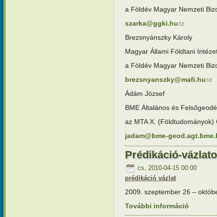
a Földév Magyar Nemzeti Bizot
szarka@ggki.hu
(link sends e-
Brezsnyánszky Károly
Magyar Állami Földtani Intézet
a Földév Magyar Nemzeti Bizo
brezsnyanszky@mafi.hu
(lin
Ádám József
BME Általános és Felsőgeodéz
az MTA X. (Földtudományok) 
jadam@bme-geod.agt.bme.
Prédikáció-vázlat
cs, 2010-04-15 00:00
prédikáció vázlat
2009. szeptember 26 – októbe
További információ
Prédikáci
kapcsola