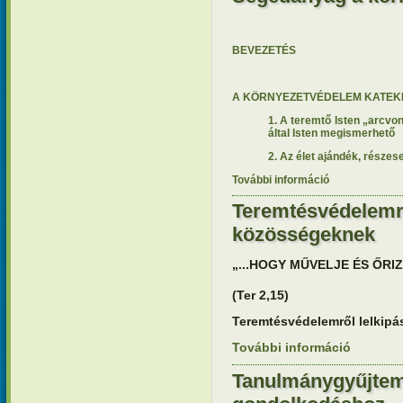
BEVEZETÉS
A KÖRNYEZETVÉDELEM KATEKE
1. A teremtő Isten „arcvon
által Isten megismerhető
2. Az élet ajándék, része
További információ
Segédanyag a 
kapcsolatosa
Teremtésvédelemrő
közösségeknek
„...HOGY MŰVELJE ÉS ŐRI
(Ter 2,15)
Teremtésvédelemről lelkip
További információ
Teremtésv
tartalomm
Tanulmánygyűjtem