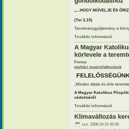
gondolkodáshoz
„...HOGY MŰVELJE ÉS ŐRI
(Ter 2,15)
Tanulmánygyűjtemény a körn
További információ
Tanulmány
gondolkod
A Magyar Katoliku
körlevele a teremt
Forma:
egyházi megnyilatkozások
FELELŐSSÉGÜNK
„Minden általa és érte teremte
A Magyar Katolikus Püspöki 
védelméről
További információ
A Magyar 
teremtett
Klímaváltozás ke
sze, 2008-10-15 00:00