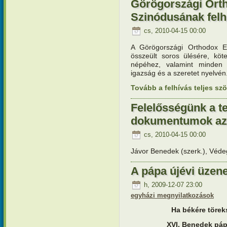
Görögországi Ort
Szinódusának felh
cs, 2010-04-15 00:00
A Görögországi Orthodox E
összeült soros ülésére, köt
népéhez, valamint minden
igazság és a szeretet nyelvén
Tovább a felhívás teljes s
Felelősségünk a te
dokumentumok az ö
cs, 2010-04-15 00:00
Jávor Benedek (szerk.), Véde
A pápa újévi üzen
h, 2009-12-07 23:00
egyházi megnyilatkozások
Ha békére töreks
XVI. Benedek páp