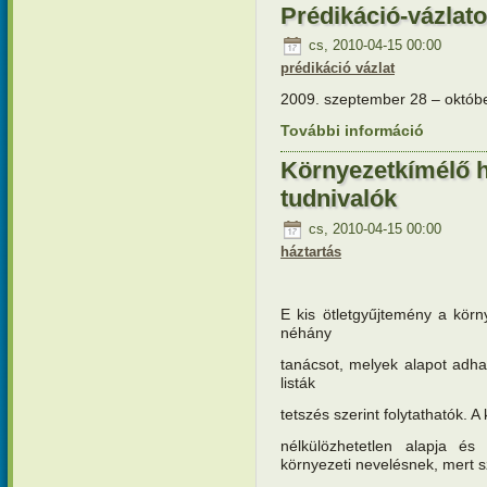
Prédikáció-vázlat
cs, 2010-04-15 00:00
prédikáció vázlat
2009. szeptember 28 – októbe
További információ
Prédikáci
kapcsola
Környezetkímélő há
tudnivalók
cs, 2010-04-15 00:00
háztartás
E kis ötletgyűjtemény a kör
néhány
tanácsot, melyek alapot adh
listák
tetszés szerint folytathatók. 
nélkülözhetetlen alapja 
környezeti nevelésnek, mert 