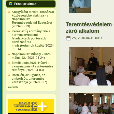
Friss tartalmak
Közgyűlést tartott - teaházzal
közösségibbé alakítva - a
Naphimnusz
Teremtésvédelmi Egyesület
Teremtésvédelem e
(2026-05-29)
záró alkalom
Kérés az új kormány felé a
környezetvédelmi
cs, 2010-04-15 00:00
feladatkörök pontosabb
tisztázásért a
minisztériumok között
(2026-
05-16)
Naphimnusz Műhely - 2026.
május 12.
(2026-04-24)
Elmélkedés 2026. Húsvét
vasárnapján - Az új teremtés
reménye
(2026-04-03)
Isten, én, az Egyház, az
emberiség, a teremtés
keresztútja
(2026-03-27)
Tovább