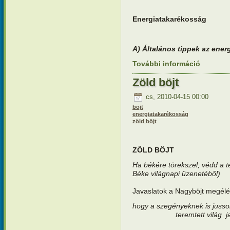
Energiatakarékosság
A) Általános tippek az ene
További információ
Környezet
tartalomm
Zöld böjt
cs, 2010-04-15 00:00
böjt
energiatakarékosság
zöld böjt
ZÖLD BÖJT
Ha békére törekszel, védd a t
Béke világnapi üzenetéből)
Javaslatok a Nagyböjt megél
hogy a szegényeknek is juss
teremtett világ 