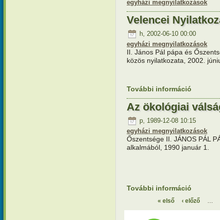
egyházi megnyilatkozások
Velencei Nyilatkoz
h, 2002-06-10 00:00
egyházi megnyilatkozások
II. János Pál pápa és Őszent
közös nyilatkozata, 2002. júni
További információ
Velencei 
Az ökológiai váls
p, 1989-12-08 10:15
egyházi megnyilatkozások
Őszentsége II. JÁNOS PÁL 
alkalmából, 1990 január 1.
További információ
Az ökológ
kapcsola
« első
‹ előző
…
Oldalak