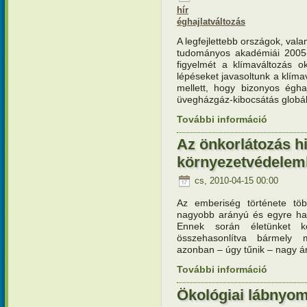
hír
éghajlatváltozás
A legfejlettebb országok, val
tudományos akadémiái 2005-b
figyelmét a klímaváltozás o
lépéseket javasoltunk a klíma
mellett, hogy bizonyos éghaj
üvegházgáz-kibocsátás globáli
További információ
Alkalmazk
szénkímél
Az önkorlátozás h
környezetvédele
cs, 2010-04-15 00:00
Az emberiség története töb
nagyobb arányú és egyre hat
Ennek során életünket ké
összehasonlítva bármely 
azonban – úgy tűnik – nagy 
További információ
Az önkorl
környezet
Ökológiai lábnyo