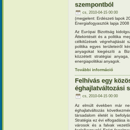
szempontból
cs, 2010-04-15 00:00
(megjelent: Erdészeti lapok 
Energiafogyasztók lapja 2008
Az Európai Bizottság kidolgoz
Áttekintését és a politika me
célkitűzések végrehajtását 
politika egyes területeiről ké
anyagokat kiegészíti a Bizo
közzétett stratégiai anyaga
energiapolitikai anyagok.
További információ
Az EU Klí
tartalomm
Felhívás egy közös
éghajlatváltozási 
cs, 2010-04-15 00:00
Az elmúlt években már nem
éghajlatváltozás következm
társadalom életét is befolyá
Stratégia ez évi elfogadása is
városok és a falvak vezetői
foglalkoznunk! Ezért fogalma