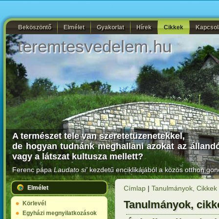
Beköszöntő
Elmélet
Gyakorlat
Hírek
Cikkek
Kapcsol
teremtesvedelem.hu
A természet tele van szeretetüzenetekkel,
de hogyan tudnánk meghallani azokat az állandó
vagy a látszat kultusza mellett?
Ferenc pápa
Laudato si'
kezdetű enciklikájából a közös otthon gon
Elmélet
Címlap
|
Tanulmányok, Cikkek
Tanulmányok, cikk
Körlevél
Egyházi megnyilatkozások