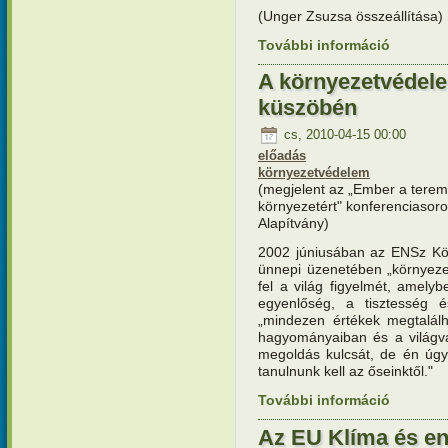
(Unger Zsuzsa összeállítása)
További információ
Zöld böjt
A környezetvédele
küszöbén
cs, 2010-04-15 00:00
előadás
környezetvédelem
(megjelent az „Ember a teremt
környezetért" konferenciasor
Alapítvány)
2002 júniusában az ENSz Kör
ünnepi üzenetében „környezet
fel a világ figyelmét, amely
egyenlőség, a tisztesség és
„mindezen értékek megtalálh
hagyományaiban és a világva
megoldás kulcsát, de én úgy
tanulnunk kell az őseinktől."
További információ
A környez
tartalomm
Az EU Klíma és e