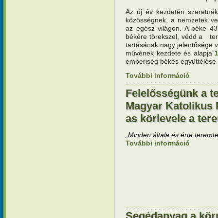
Az új év kezdetén szeretnék
közösségnek, a nemzetek v
az egész világon. A béke 43.
békére törekszel, védd a terem
tartásának nagy jelentősége v
művének kezdete és alapja”
emberiség békés együttélés
További információ
A pápa új
Felelősségünk a te
Magyar Katolikus 
as körlevele a ter
„Minden általa és érte teremte
További információ
Felelősség
Püspöki Ko
védelmérő
Segédanyag a körn