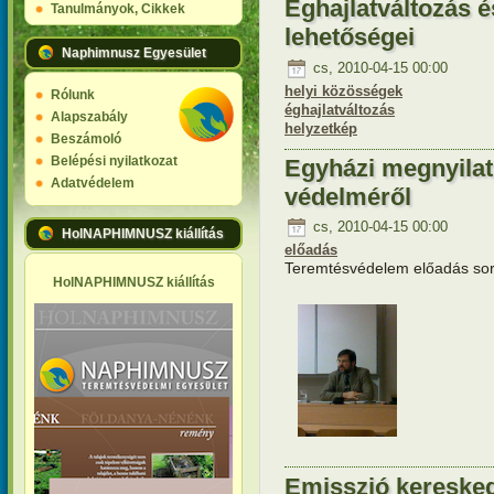
Éghajlatváltozás é
Tanulmányok, Cikkek
lehetőségei
Naphimnusz Egyesület
cs, 2010-04-15 00:00
helyi közösségek
Rólunk
éghajlatváltozás
Alapszabály
helyzetkép
Beszámoló
Belépési nyilatkozat
Egyházi megnyilat
Adatvédelem
védelméről
cs, 2010-04-15 00:00
HolNAPHIMNUSZ kiállítás
előadás
Teremtésvédelem előadás soro
HolNAPHIMNUSZ kiállítás
Emisszió keresked