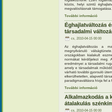
közös, helyi szintű éghajla
megvalósításnak támogatása.
További információ
Felhívás e
kidolgozá
Éghajlatváltozás é
társadalmi változ
cs, 2010-04-15 00:00
Az éghajlatváltozás a ma
megnyilvánuló válságtünet
országokban kialakult esz
normákat kérdőjelezi meg. A
eredményei a társadalmi ruga
amely e társadalmak működők
várható további gyorsuló üt
elkerülhetetlen, alapvető tár
paradigmaváltásra hívja fel a
További információ
Éghajlatvá
változáso
Alkalmazkodás a k
átalakulás szénk
cs, 2010-04-15 00:00