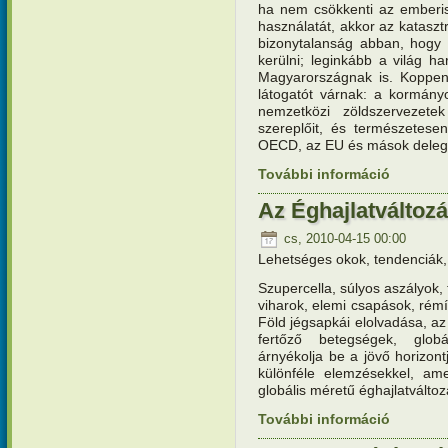
ha nem csökkenti az emberisé
használatát, akkor az katasz
bizonytalanság abban, hogy 
kerülni; leginkább a világ ha
Magyarországnak is. Koppen
látogatót várnak: a kormány
nemzetközi zöldszervezete
szereplőit, és természetes
OECD, az EU és mások delegál
További információ
A koppenh
kapcsola
Az Éghajlatváltozá
cs, 2010-04-15 00:00
Lehetséges okok, tendenciák,
Szupercella, súlyos aszályok,
viharok, elemi csapások, rémí
Föld jégsapkái elolvadása, az
fertőző betegségek, glob
árnyékolja be a jövő horizon
különféle elemzésekkel, am
globális méretű éghajlatváltoz
További információ
Az Éghajla
kapcsola