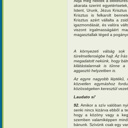
Adja meg nektek a béketűrés 
akarata szerint egyetértsetek
Istent, Urunk, Jézus Krisztus
Krisztus is felkarolt benne
Krisztus azért vállalta a zsi
igazmondását, és valóra vált
viszont irgalmasságáért mag
magasztallak téged a pogányok
A környezeti válság sok 
türelmetlenségbe hajt. Az Írás 
megadatott nekünk, hogy bátr
kilátástalannak is tűnne a
aggasztó helyzetben is.
Az egyre nagyobb léptékű, m
közvetlen egymáshoz fordul
közösségeken keresztül vezet
Laudato si'
92.
Amikor a szív valóban nyi
senki nincs kizárva ebből a t
hogy a közöny vagy a kegye
szemben valamiképpen mindig
bánunk. Szívünk csak egy va