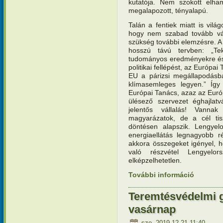
kutatója. Nem szokott elham
megalapozott, tényalapú.
Talán a fentiek miatt is vilá
hogy nem szabad tovább vá
szükség további elemzésre. A
hosszú távú tervben: „Tek
tudományos eredményekre és ar
politikai fellépést, az Európai
EU a párizsi megállapodásba
klímasemleges legyen.” Így 
Európai Tanács, azaz az Európ
ülésező szervezet éghajlat
jelentős vállalás! Vanna
magyarázatok, de a cél tis
döntésen alapszik. Lengyelo
energiaellátás legnagyobb r
akkora összegeket igényel, 
való részvétel Lengyelor
elképzelhetetlen.
További információ
Teremtésv
kapcsola
Teremtésvédelmi g
vasárnap