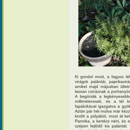
Ki gondol most, a fagyos té
virágok palántái, paprikavirá
amiket majd májusban ültetn
lassan csíráznak a porhanyós
A begóniák a legkényesebbe
milliméteresek, és a tél 
fapálcikával igazgatva a gyö
Aztán pár hét múlva már kézze
kinőtt a pólyából, most át ke
Pannika, a kertész néni, és el
szépen fejlődő kis palántát.