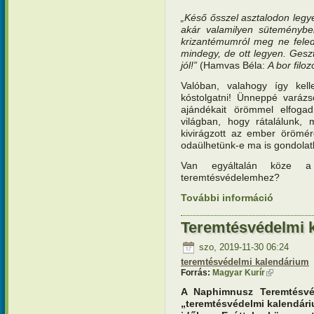
„Késő ősszel asztalodon legye
akár valamilyen süteménybe
krizantémumról meg ne feledk
mindegy, de ott legyen. Ges
jól!”
(Hamvas Béla:
A bor filoz
Valóban, valahogy így kel
kóstolgatni! Ünneppé varázs
ajándékait örömmel elfogad
világban, hogy rátalálunk, 
kivirágzott az ember örömé
odaülhetünk-e ma is gondolatb
Van egyáltalán köze 
teremtésvédelemhez?
További információ
Teremtésv
ne feledk
Teremtésvédelmi k
szo, 2019-11-30 06:24
teremtésvédelmi kalendárium
Forrás:
Magyar Kurír
(külső hivat
A Naphimnusz Teremtésvé
„teremtésvédelmi kalendári