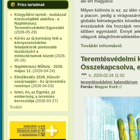
aki ért magyarul.
Friss tartalmak
Milyen különös is ez, az idén
Közgyűlést tartott - teaházzal
a piacon, pedig a virágvasá
közösségibbé alakítva - a
globális felmelegedés követ
Naphimnusz
évszázadok óta hozzájuk rend
Teremtésvédelmi Egyesület
időben egymástól. Ennyit je
(2026-05-29)
világunk átlaghőmérsékletéb
Kérés az új kormány felé a
környezetvédelmi
További információ
Teremtésv
feladatkörök pontosabb
kitakarta
tisztázásért a
minisztériumok között
(2026-
Teremtésvédelmi 
05-16)
Összekapcsolva, 
Naphimnusz Műhely - 2026.
május 12.
(2026-04-24)
h, 2020-02-24 11:02
Elmélkedés 2026. Húsvét
vasárnapján - Az új teremtés
teremtésvédelmi kalendárium
reménye
(2026-04-03)
Forrás:
Magyar Kurír
(külső hivat
Isten, én, az Egyház, az
emberiség, a teremtés
keresztútja
(2026-03-27)
Tovább