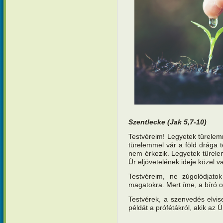
Szentlecke (
Jak 5,7-10)
Testvéreim! Legyetek türelemm
türelemmel vár a föld drága 
nem érkezik. Legyetek türelem
Úr eljövetelének ideje közel v
Testvéreim, ne zúgolódjatok
magatokra. Mert íme, a bíró ott
Testvérek, a szenvedés elvis
példát a prófétákról, akik az 