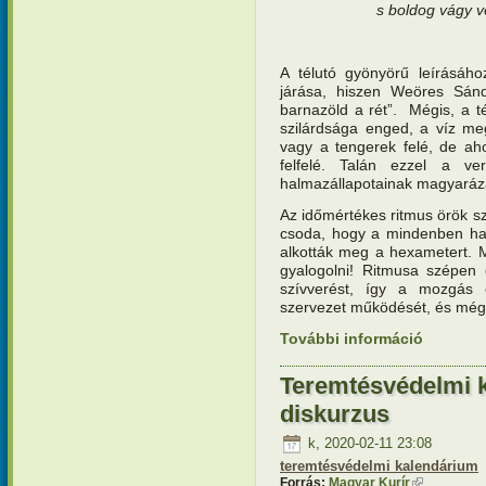
s boldog vágy vet
A télutó gyönyörű leírásáho
járása, hiszen Weöres Sánd
barnazöld a rét”. Mégis, a té
szilárdsága enged, a víz meg
vagy a tengerek felé, de aho
felfelé. Talán ezzel a ve
halmazállapotainak magyará
Az időmértékes ritmus örök 
csoda, hogy a mindenben har
alkották meg a hexametert. M
gyalogolni! Ritmusa szépen 
szívverést, így a mozgás
szervezet működését, és még
További információ
Teremtésv
tartalomm
Teremtésvédelmi 
diskurzus
k, 2020-02-11 23:08
teremtésvédelmi kalendárium
Forrás:
Magyar Kurír
(külső hivat