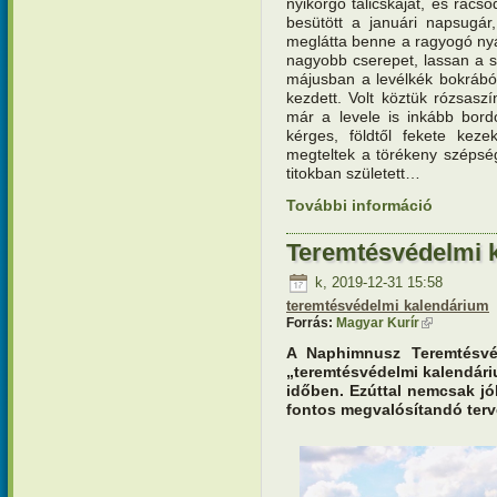
nyikorgó talicskáját, és rács
besütött a januári napsugár
meglátta benne a ragyogó nyá
nagyobb cserepet, lassan a s
májusban a levélkék bokrából
kezdett. Volt köztük rózsaszí
már a levele is inkább bordó
kérges, földtől fekete keze
megteltek a törékeny szépsé
titokban született…
További információ
Teremtésv
tartalomm
Teremtésvédelmi k
k, 2019-12-31 15:58
teremtésvédelmi kalendárium
Forrás:
Magyar Kurír
(külső hivat
A Naphimnusz Teremtésvé
„teremtésvédelmi kalendári
időben. Ezúttal nemcsak j
fontos megvalósítandó terve