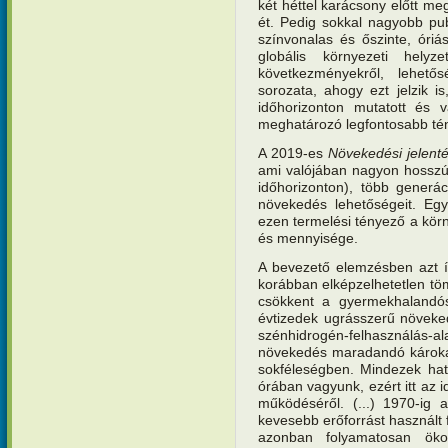
két héttel karácsony előtt me
ét. Pedig sokkal nagyobb pub
színvonalas és őszinte, óriá
globális környezeti helyze
következményekről, lehető
sorozata, ahogy ezt jelzik 
időhorizonton mutatott és vá
meghatározó legfontosabb tén
A 2019-es
Növekedési jelent
ami valójában nagyon hosszú t
időhorizonton), több generác
növekedés lehetőségeit. Eg
ezen termelési tényező a körn
és mennyisége.
A bevezető elemzésben azt í
korábban elképzelhetetlen t
csökkent a gyermekhalandósá
évtizedek ugrásszerű növeke
szénhidrogén-felhasználás
növekedés maradandó károkat 
sokféleségben. Mindezek hat
órában vagyunk, ezért itt az
működéséről. (...) 1970-ig a
kevesebb erőforrást használt 
azonban folyamatosan ökol