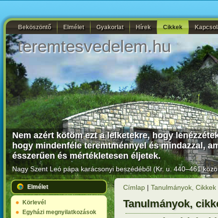
Beköszöntő
Elmélet
Gyakorlat
Hírek
Cikkek
Kapcsol
teremtesvedelem.hu
Nem azért kötöm ezt a lelketekre, hogy lenézzétek I
hogy mindenféle teremtménnyel és mindazzal, ami
ésszerűen és mértékletesen éljetek.
Nagy Szent Leó pápa karácsonyi beszédéből (Kr. u. 440–461 közöt
Elmélet
Címlap
|
Tanulmányok, Cikkek
Tanulmányok, cikk
Körlevél
Egyházi megnyilatkozások