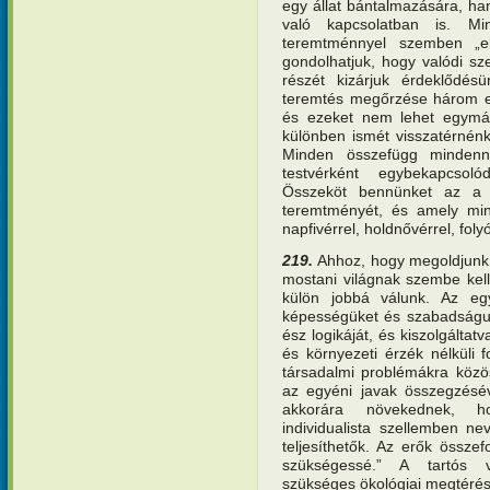
egy állat bántalmazására, h
való kapcsolatban is. Mi
teremtménnyel szemben „e
gondolhatjuk, hogy valódi s
részét kizárjuk érdeklődé
teremtés megőrzése három e
és ezeket nem lehet egymást
különben ismét visszatérnénk
Minden összefügg mindenn
testvérként egybekapcsol
Összeköt bennünket az a s
teremtményét, és amely min
napfivérrel, holdnővérrel, foly
219.
Ahhoz, hogy megoldjunk e
mostani világnak szembe kel
külön jobbá válunk. Az egym
képességüket és szabadságuk
ész logikáját, és kiszolgáltat
és környezeti érzék nélküli
társadalmi problémákra közös
az egyéni javak összegzésév
akkorára növekednek, h
individualista szellemben n
teljesíthetők. Az erők össze
szükségessé.” A tartós v
szükséges ökológiai megtérés