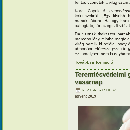
fontos üzenetük a világ számá
Karel Capek
A szenvedelm
kaktuszokról: „Egy kisebb 
manók tábora. Ha egy harcos
suhogtató, tőrt szegező vitéz 
De vannak titokzatos percek
marcona lény mintha megfele
virág bomlik ki belőle, nagy 
támadóan előreszegezett feg
ez, amelyben nem is egyhama
További információ
Teremtésv
tartalomm
Teremtésvédelmi g
vasárnap
k, 2019-12-17 01:32
advent 2019