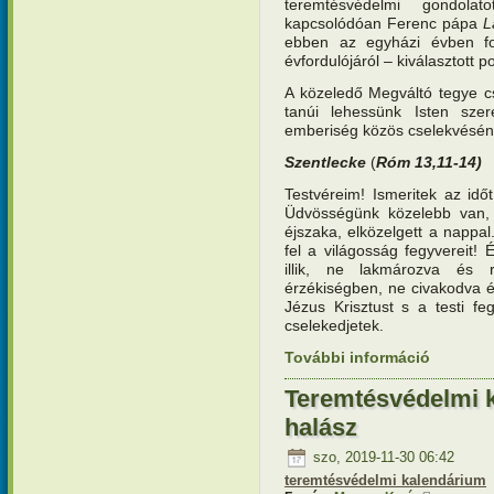
teremtésvédelmi gondola
kapcsolódóan Ferenc pápa
L
ebben az egyházi évben f
évfordulójáról – kiválasztott 
A közeledő Megváltó tegye c
tanúi lehessünk Isten szer
emberiség közös cselekvéséne
Szentlecke
(
Róm 13,11-14
)
Testvéreim! Ismeritek az időt
Üdvösségünk közelebb van, 
éjszaka, elközelgett a nappal.
fel a világosság fegyvereit!
illik, ne lakmározva és 
érzékiségben, ne civakodva é
Jézus Krisztust s a testi f
cselekedjetek.
További információ
Teremtésv
tartalomm
Teremtésvédelmi k
halász
szo, 2019-11-30 06:42
teremtésvédelmi kalendárium