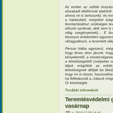
Az ember az utóbbi évszáza
elszakadt életformát alakíto
ahová mi is tartozunk); és mos
a hatásoktól, melyeket tul
fenntartásához szükséges te
először azoknak, akik nem is 
világ szegényeinek)… E bony
bizonyos értelemben egyszerű 
ráhagyatkozó, a teremtett vil
Persze hiába egyszerű, még
hogy téves úton járunk, hog
kényelemtől, a mesterségesen
a lehetőségektől (melyeket 
látjuk mögöttük az erkölcsi
lehetőségnek állítják be őket
hogy mi is részei, haszonélv
ha felfedezzük a „hátunk mögö
Úr közelségét.
További információ
Teremtésv
tartalomm
Teremtésvédelmi g
vasárnap
h, 2019-12-09 14:44