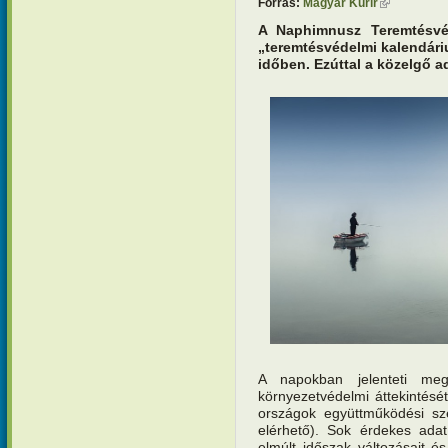
Forrás:
Magyar Kurír
(külső hivat
A Naphimnusz Teremtésvé
„teremtésvédelmi kalendári
időben. Ezúttal a közelgő a
A napokban jelenteti meg
környezetvédelmi áttekintésé
országok együttműködési s
elérhető). Sok érdekes adat
elmúlt időszak változásait 