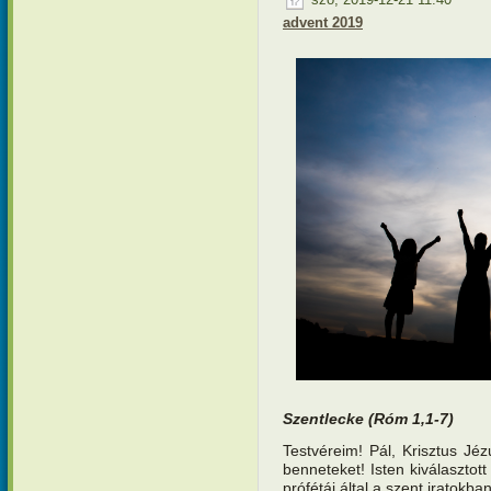
szo, 2019-12-21 11:40
advent 2019
Szentlecke (R
óm 1,1-7)
Testvéreim! Pál, Krisztus Jé
benneteket! Isten kiválasztot
prófétái által a szent iratokba