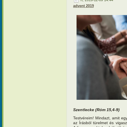
advent 2019
Szentlecke
(Ró
m 15,4-9)
Testvéreim! Mindazt, amit egy
az Írásból türelmet és viga