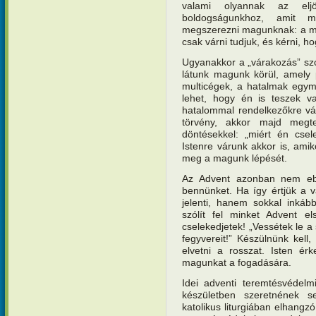
valami olyannak az elj
boldogságunkhoz, amit 
megszerezni magunknak: a meg
csak várni tudjuk, és kérni, 
Ugyanakkor a „várakozás” szó 
látunk magunk körül, amely p
multicégek, a hatalmak egym
lehet, hogy én is teszek v
hatalommal rendelkezőkre vá
törvény, akkor majd megt
döntésekkel: „miért én cse
Istenre várunk akkor is, amik
meg a magunk lépését.
Az Advent azonban nem ebb
bennünket. Ha így értjük a v
jelenti, hanem sokkal inkább
szólít fel minket Advent el
cselekedjetek! „Vessétek le a s
fegyvereit!” Készülnünk kell,
elvetni a rosszat. Isten ér
magunkat a fogadására.
Idei adventi teremtésvédel
készületben szeretnének s
katolikus liturgiában elhangz