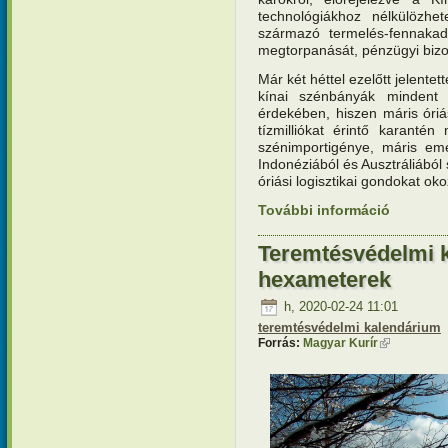
technológiákhoz nélkülözhe
származó termelés-fennakadá
megtorpanását, pénzügyi bizo
Már két héttel ezelőtt jelentet
kínai szénbányák mindent 
érdekében, hiszen máris óri
tízmilliókat érintő karanté
szénimportigénye, máris eme
Indonéziából és Ausztráliábó
óriási logisztikai gondokat oko
További információ
Teremtésv
egymásra 
Teremtésvédelmi 
hexameterek
h, 2020-02-24 11:01
teremtésvédelmi kalendárium
Forrás:
Magyar Kurír
(külső hivat