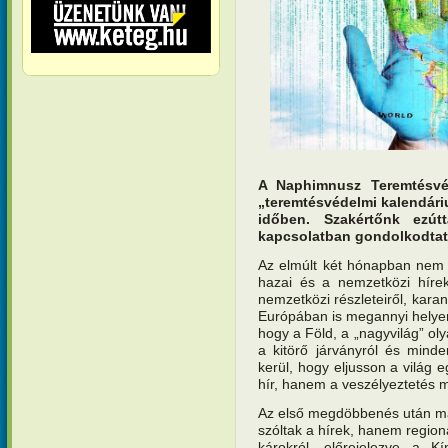
A Naphimnusz Teremtésvé
„teremtésvédelmi kalendári
időben. Szakértőnk ezútt
kapcsolatban gondolkodtat 
Az elmúlt két hónapban nem 
hazai és a nemzetközi hírek
nemzetközi részleteiről, kara
Európában is megannyi helyen.
hogy a Föld, a „nagyvilág” oly
a kitörő járványról és mind
kerül, hogy eljusson a világ 
hír, hanem a veszélyeztetés m
Az első megdöbbenés után má
szóltak a hírek, hanem region
károkról, előrejelezve a 