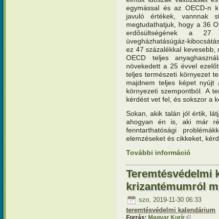
egymással és az OECD-n kívü
javuló értékek, vannnak 
megtudathatjuk, hogy a 36 O
erdősültségének a 27
üvegházhatásúgáz-kibocsátása
ez 47 százalékkal kevesebb, m
OECD teljes anyaghasznál
növekedett a 25 évvel ezelőt
teljes természeti környezet t
majdnem teljes képet nyújt a
környezeti szempontból. A t
kérdést vet fel, és sokszor a
Sokan, akik talán jól értik, lá
ahogyan én is, aki már rég
fenntarthatósági problém
elemzéseket és cikkeket, kérd
További információ
Teremtésv
tartalomm
Teremtésvédelmi 
krizantémumról me
szo, 2019-11-30 06:33
teremtésvédelmi kalendárium
Forrás:
Magyar Kurír
(külső hivat