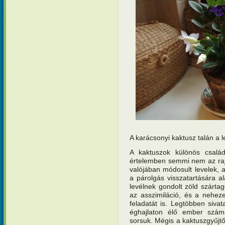
A karácsonyi kaktusz talán a 
A kaktuszok különös család
értelemben semmi nem az rajtu
valójában módosult levelek, 
a párolgás visszatartására al
levélnek gondolt zöld szártag
az asszimiláció, és a nehe
feladatát is. Legtöbben sivat
éghajlaton élő ember szám
sorsuk. Mégis a kaktuszgyűjtő