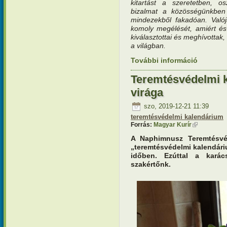
kitartást a szeretetben, o
bizalmat a közösségünkben 
mindezekből fakadóan. Való
komoly megélését, amiért é
kiválasztottai és meghívottak
a világban.
További információ
Teremtésv
tartalomm
Teremtésvédelmi 
virága
szo, 2019-12-21 11:39
teremtésvédelmi kalendárium
Forrás:
Magyar Kurír
(külső hivat
A Naphimnusz Teremtésvé
„teremtésvédelmi kalendári
időben. Ezúttal a karác
szakértőnk.