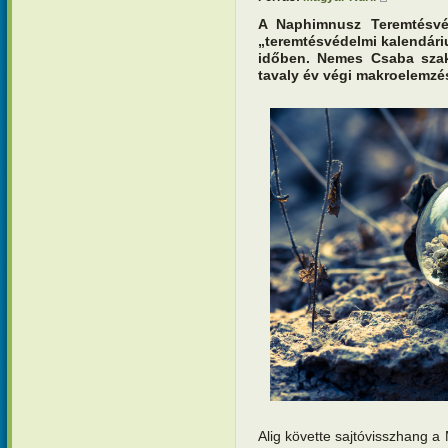
A Naphimnusz Teremtésvé
„teremtésvédelmi kalendári
időben. Nemes Csaba sza
tavaly év végi makroelemzés
Alig követte sajtóvisszhang 