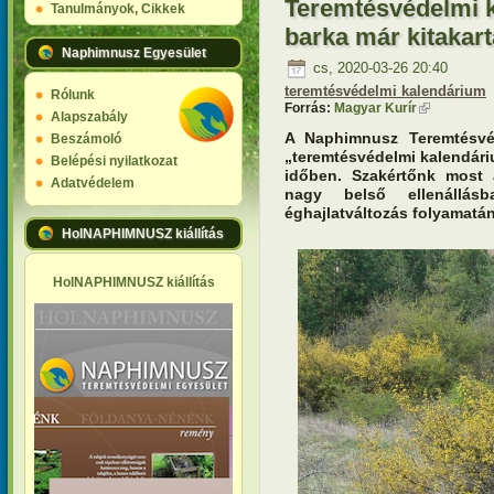
Teremtésvédelmi k
Tanulmányok, Cikkek
barka már kitakart
Naphimnusz Egyesület
cs, 2020-03-26 20:40
teremtésvédelmi kalendárium
Rólunk
Forrás:
Magyar Kurír
(külső hivat
Alapszabály
A Naphimnusz Teremtésvé
Beszámoló
„teremtésvédelmi kalendári
Belépési nyilatkozat
időben. Szakértőnk most 
Adatvédelem
nagy belső ellenállás
éghajlatváltozás folyamatá
HolNAPHIMNUSZ kiállítás
HolNAPHIMNUSZ kiállítás