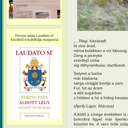
Ferenc pápa Laudato si’
kezdetű enciklikája magyarul
„…Régi, kiszáradt
tó vize árad,
néma kutakban a víz kibuzog.
Zeng a picinyke
szénfejű cinke
víg dithyrambusa: dactilusok.
Selymit a barka
már kitakarta,
sárga virágját bontja a som.
Fut, fut az áram
a déli sugárban
s hökken a hó a hideg havaso
(Áprily Lajos: Március)
A költő a cinege énekében is 
bokrokra figyel már ilyenk
köszönt be. A vers örök szé