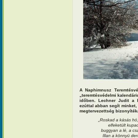
A Naphimnusz Teremtésvé
„teremtésvédelmi kalendári
időben. Lechner Judit a 
ezúttal abban segít minket,
megtervezettség bizonyíték
„Roskad a kásás hó
elfeketült kupac
buggyan a lé, a csa
Illan a könnyü de