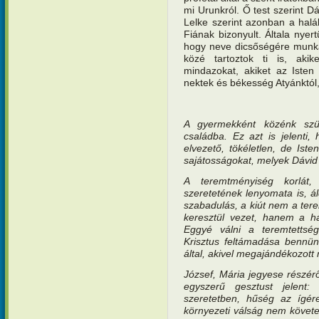
mi Urunkról. Ő test szerint 
Lelke szerint azonban a halá
Fiának bizonyult. Általa nyer
hogy neve dicsőségére munká
közé tartoztok ti is, aki
mindazokat, akiket az Isten
nektek és békesség Atyánktól, 
A gyermekként közénk szül
családba. Ez azt is jelenti,
elvezető, tökéletlen, de Iste
sajátosságokat, melyek Dávid c
A teremtményiség korlát,
szeretetének lenyomata is, ál
szabadulás, a kiút nem a te
keresztül vezet, hanem a ha
Eggyé válni a teremtetts
Krisztus feltámadása bennün
által, akivel megajándékozott 
József, Mária jegyese részér
egyszerű gesztust jelent:
szeretetben, hűség az ígére
környezeti válság nem követel