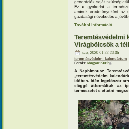
generációk saját szükségletük
Ez a gyakorlat a természet
aminek eredményeként az el
gazdasági növekedés a jövőb
További információ
Teremtésv
tartalomm
Teremtésvédelmi 
Virágbölcsők a té
sze, 2020-01-22 23:05
teremtésvédelmi kalendárium
Forrás:
Magyar Kurír
(külső hivat
A Naphimnusz Teremtésvé
„teremtésvédelmi kalendári
időben. Idén legelőször arr
eléggé átformáltuk az ip
természetet siettetni mégse