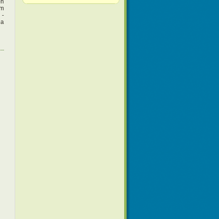
ön
em
 -
 a