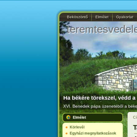
Beköszöntő
Elmélet
Gyakorlat
teremtesvedel
Ha békére törekszel, védd a 
XVI. Benedek pápa üzenetéből a béke 
Elmélet
Cí
T
Körlevél
Egyházi megnyilatkozások