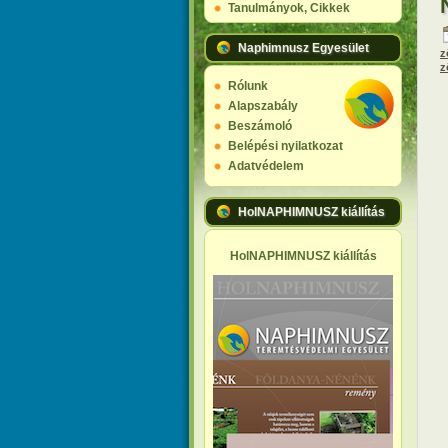
Tanulmányok, Cikkek
Naphimnusz Egyesület
z
z
Rólunk
Alapszabály
Beszámoló
Belépési nyilatkozat
Adatvédelem
HolNAPHIMNUSZ kiállítás
HolNAPHIMNUSZ kiállítás