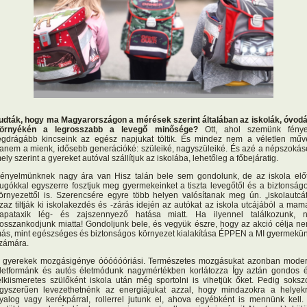
udták, hogy ma Magyarországon a mérések szerint általában az iskolák, óvod
örnyékén a legrosszabb a levegő minősége?
Ott, ahol szemünk fénye
egdrágább kincseink az egész napjukat töltik. És mindez nem a véletlen műv
anem a mienk, idősebb generációké: szüleiké, nagyszüleiké. És azé a népszokás
ely szerint a gyereket autóval szállítjuk az iskolába, lehetőleg a főbejáratig.
ényelmünknek nagy ára van Hisz talán bele sem gondolunk, de az iskola előt
ugókkal egyszerre fosztjuk meg gyermekeinket a tiszta levegőtől és a biztonság
örnyezettől is. Szerencsére egyre több helyen valósítanak meg ún. „iskolautcát
zaz tiltják ki iskolakezdés és -zárás idején az autókat az iskola utcájából a mam
apataxik lég- és zajszennyező hatása miatt. Ha ilyennel találkozunk, 
osszankodjunk miatta! Gondoljunk bele, és vegyük észre, hogy az akció célja n
ás, mint egészséges és biztonságos környezet kialakítása ÉPPEN a MI gyermekü
zámára.
 gyerekek mozgásigénye óóóóóóriási. Természetes mozgásukat azonban mode
letformánk és autós életmódunk nagymértékben korlátozza Így aztán gondos 
elkiismeretes szülőként iskola után még sportolni is vihetjük őket. Pedig soksz
gyszerűen levezethetnénk az energiájukat azzal, hogy mindazokra a helyek
yalog vagy kerékpárral, rollerrel jutunk el, ahova egyébként is mennünk kell.