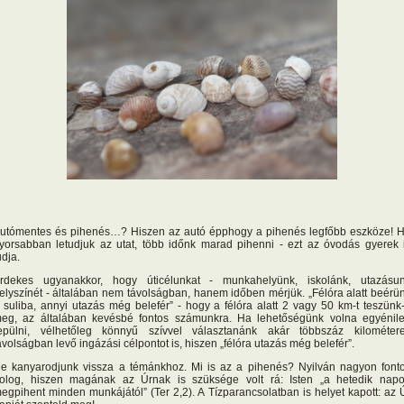
utómentes és pihenés…? Hiszen az autó épphogy a pihenés legfőbb eszköze! 
yorsabban letudjuk az utat, több időnk marad pihenni - ezt az óvodás gyerek 
udja.
rdekes ugyanakkor, hogy úticélunkat - munkahelyünk, iskolánk, utazásu
elyszínét - általában nem távolságban, hanem időben mérjük. „Félóra alatt beérü
 suliba, annyi utazás még belefér” - hogy a félóra alatt 2 vagy 50 km-t teszünk
eg, az általában kevésbé fontos számunkra. Ha lehetőségünk volna egyénil
epülni, vélhetőleg könnyű szívvel választanánk akár többszáz kilométer
ávolságban levő ingázási célpontot is, hiszen „félóra utazás még belefér”.
e kanyarodjunk vissza a témánkhoz. Mi is az a pihenés? Nyilván nagyon font
olog, hiszen magának az Úrnak is szüksége volt rá: Isten „a hetedik nap
egpihent minden munkájától” (Ter 2,2). A Tízparancsolatban is helyet kapott: az 