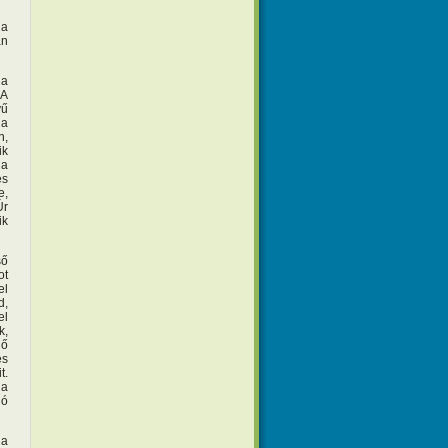
 a
an
 a
 A
vű
 a
n,
ik
 a
es
e,
Úr
ik
ső
ot
el
d,
el
k,
dő
és
t.
ja
ló
Ha