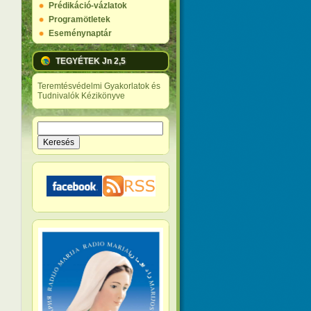
Prédikáció-vázlatok
Programötletek
Eseménynaptár
TEGYÉTEK Jn 2,5
Teremtésvédelmi Gyakorlatok és
Tudnivalók Kézikönyve
Keresés
Keresés űrlap