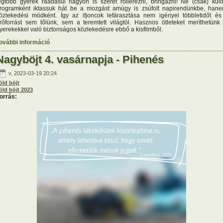
egtöbb gyerek ráadásul nagyon is szeret rollerezni, bringázni! Ne (csak) kül
rogramként iktassuk hát be a mozgást amúgy is zsúfolt napirendünkbe, han
özlekedési módként. Így az ifjoncok lefárasztása nem igényel többletidőt és
rőforrást sem tőlünk, sem a teremtett világtól. Hasznos ötleteket meríthetünk
yerekekkel való biztonságos közlekedésre ebbő a kisfilmből.
ovábbi információ
Nagyböjt 5. vasárnapja - Nevelés tartalommal kapcsolatosan
Nagyböjt 4. vasárnapja - Pihenés
v, 2023-03-19 20:24
öld böjt
öld böjt 2023
orrás: