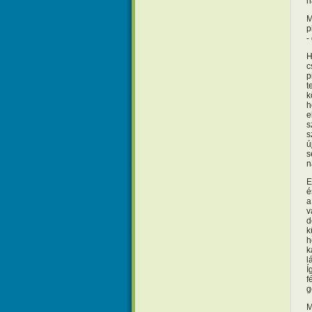
n
M
p
-
H
c
p
t
k
h
e
s
s
ú
s
n
E
é
a
v
d
k
h
k
l
Í
f
g
M