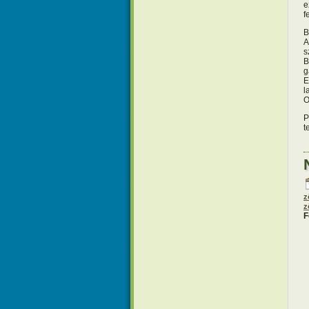
e
f
B
A
s
B
g
E
l
O
P
t
z
z
F