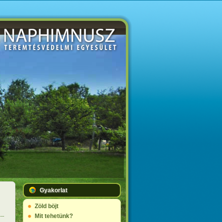
Gyakorlat
Zöld böjt
Mit tehetünk?