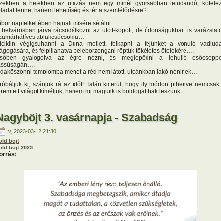
zekben a hetekben az utazás nem egy minél gyorsabban letudandó, kötele
eladat lenne, hanem lehetőség és tér a szemlélődésre?
íbor napfelkeltében hajnali misére sétálni…
 belvárosban járva rácsodálkozni az ütött-kopott, de ódonságukban is varázslat
zamárhátíves ablakcsúcsokra…
iciklin végigsuhanni a Duna mellett, felkapni a fejünket a vonuló vadlud
ágogására, és felpillanatva beleborzongani röptük tökéletes ötelékére….
sőben gyalogolva az égre nézni, és meglepődni a lehulló esőcsepp
assúságán….
daköszönni templomba menet a rég nem látott, utcánkban lakó néninek…
róbáljuk ki, szánjuk rá az időt! Talán kiderül, hogy ily módon pihenve nemcsak
eremtett világot kíméljük, hanem mi magunk is boldogabbak leszünk.
Nagyböjt 3. vasárnapja - Szabadság
v, 2023-03-12 21:30
öld böjt
öld böjt 2023
orrás: