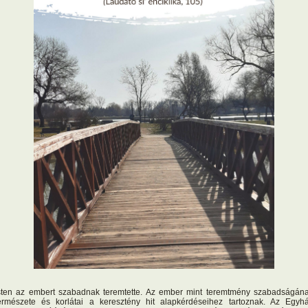
sten az embert szabadnak teremtette. Az ember mint teremtmény szabadságán
ermészete és korlátai a keresztény hit alapkérdéseihez tartoznak. Az Egyh