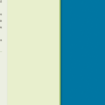
ző
os
ak
ek
 a