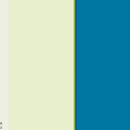
ak
áz