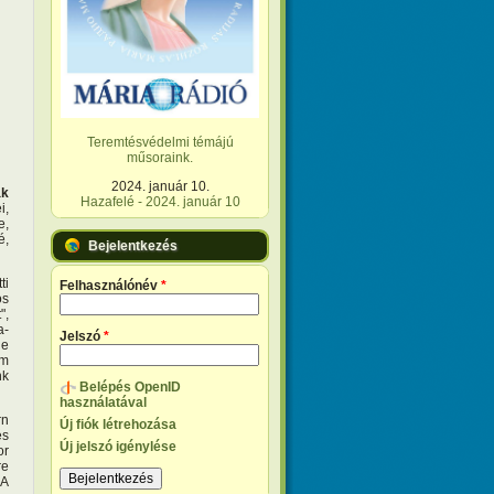
Teremtésvédelmi témájú
műsoraink.
2024. január 10.
ák
Hazafelé - 2024. január 10
i,
e,
é,
Bejelentkezés
ti
Felhasználónév
*
os
",
a-
Jelszó
*
ne
em
nk
Belépés OpenID
használatával
rn
Új fiók létrehozása
és
Új jelszó igénylése
or
re
 A