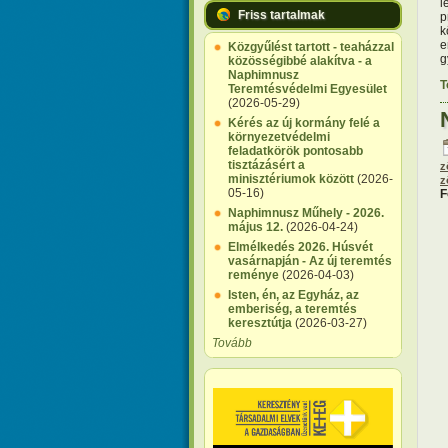
l
Friss tartalmak
p
k
e
Közgyűlést tartott - teaházzal
g
közösségibbé alakítva - a
Naphimnusz
T
Teremtésvédelmi Egyesület
(2026-05-29)
Kérés az új kormány felé a
környezetvédelmi
feladatkörök pontosabb
tisztázásért a
z
minisztériumok között
(2026-
z
05-16)
F
Naphimnusz Műhely - 2026.
május 12.
(2026-04-24)
Elmélkedés 2026. Húsvét
vasárnapján - Az új teremtés
reménye
(2026-04-03)
Isten, én, az Egyház, az
emberiség, a teremtés
keresztútja
(2026-03-27)
Tovább