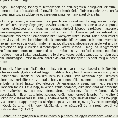
apját szenteld meg!
égis - manapság többnyire terméketlen és szükségtelen dologként tekintünk
ihenésre. Ha időt szakítunk rá egyáltalán, pihenésünk - életritmusunkhoz hasonló
 gyors, intenzív, és többnyire egyszerűen a munka hiányát értjük alatta.
olott a pihenés „valami más, mint puszta nemcselekvés. Ez egy másik módja
selekvésnek, amely lényegileg hozzánk tartozik.” (Laudato si’ enciklika 237. pont).
ihenés lehetőség arra, hogy mindennapjainkból kilépve, szokásos haszonel
evékenységüket megszakítva magunkra nézzünk. Észrevegyük és értékeljük
örülöttünk levő szépet, embertársainkat, környezetünket, Istent. Talán nem véletle
ogy visszatekintve legtöbben életük legszebb időszakának élik meg gyermeke
lső néhány évét: a kicsik mindenre rácsodálkozása, időtlensége szüleiket is újra
zemlélődés rég elfeledett dimenziójába vezeti vissza - még ha kisgyermek
zülőnek lenni nem túl pihentető is. És mégis: a szemlélődő jelenlét megélés
jraélése még a fizikai fáradtságot is felülírva képes boldogságot adni. Talán az 
em fáradtságból, mint inkább önreflexióként és ünnepként pihent meg a heted
apon.
lismerjük: felgyorsult életünkben nehéz, sőt nagyon nehéz lelassulnunk. Sok kül
s belső akadályt, elvárást kell legyőzni ahhoz, hogy hétről hétre sikerüljön egy nap
 pihenésnek szentelni. Sokszor nem is sikerül. Isten azonban atyai szeretett
alóban ezt kéri tőlünk, hiszen tudja, hogy pihenés nélkül az ember nemcsak elfára
e bele is fárad haszonelvű életébe. „A vasárnap, a szentmisén való részvét
ülönösen fontos. Ez a nap, miként a zsidó szombat, alkalmat kínál az emberne
ogy gyógyítsa az Istenhez, önmagához, másokhoz és a világhoz fűző
apcsolatait. …Ez a nap „hirdeti az ember örök megpihenését Istenben”. … A pihen
átókörünk kiszélesítése is, amely lehetővé teszi, hogy ismét elismerjük mások jogai
gy a pihenés napja, melynek középpontja a szentmise, az egész hetet bevilágít
ényével, és arra indít, hogy felvállaljuk a természetről és a szegényekről va
ondoskodást.” (LS 237)
i lenne, ha nagyböjtben a közlekedés a pihenésünk egyik eszközévé válna? 