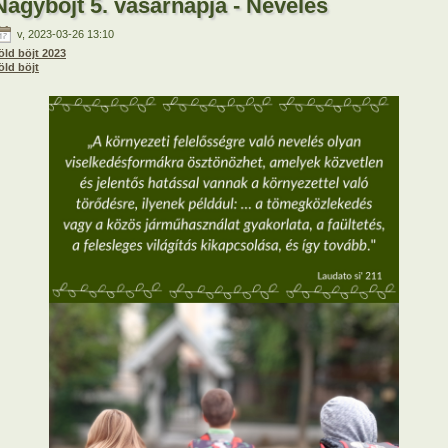
Nagyböjt 5. vasárnapja - Nevelés
v, 2023-03-26 13:10
öld böjt 2023
öld böjt