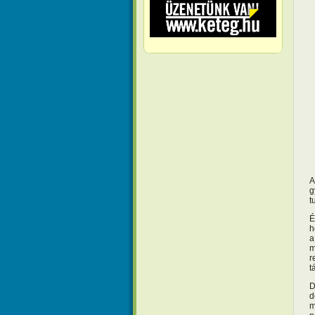
A
g
t
É
h
a
m
r
t
D
d
m