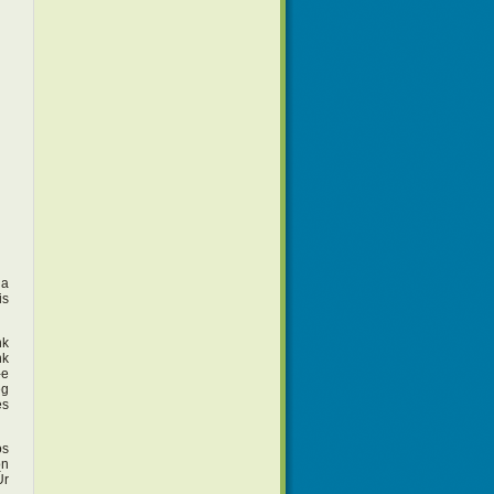
Ha
is
nk
nk
-e
eg
es
os
on
Úr