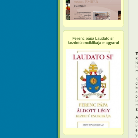
Ferenc pápa Laudato si’
kezdetű enciklikája magyarul
T
k
l
h
m
K
d
k
a
p
b
m
s
A
é
l
e
g