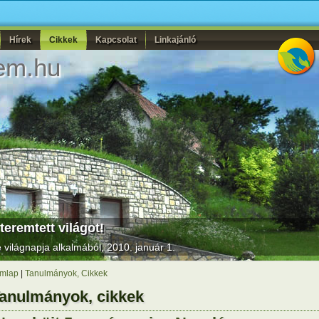
Hírek
Cikkek
Kapcsolat
Linkajánló
em.hu
teremtett világot!
világnapja alkalmából, 2010. január 1.
mlap
|
Tanulmányok, Cikkek
anulmányok, cikkek